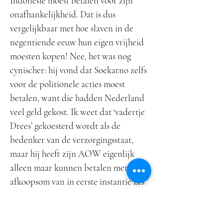
Indonesië moest betalen voor zijn
onafhankelijkheid. Dat is dus
vergelijkbaar met hoe slaven in de
negentiende eeuw hun eigen vrijheid
moesten kopen! Nee, het was nog
cynischer: hij vond dat Soekarno zelfs
voor de politionele acties moest
betalen, want die hadden Nederland
veel geld gekost. Ik weet dat ‘vadertje
Drees’ gekoesterd wordt als de
bedenker van de verzorgingsstaat,
maar hij heeft zijn AOW eigenlijk
alleen maar kunnen betalen met deze
afkoopsom van in eerste instantie zes
miljard gulden, later teruggebracht
tot zo’n vier miljard. Nederland lag na