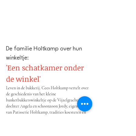
De familie Holtkamp over hun
winkeltje:
'Een schatkamer onder
de winkel'
Leven in de bakkerij. Cees Holtkamp vertelt over
de geschiedenis van het kleine
banketbakkerswinkeltje op de Vijzelgracht waar
dochter Angela en schoonzoon Jordy, eigenaren
van Patisserie Holtkamp, tradities koesteren en
voortzetten.
S I N D S 1 9 6 9