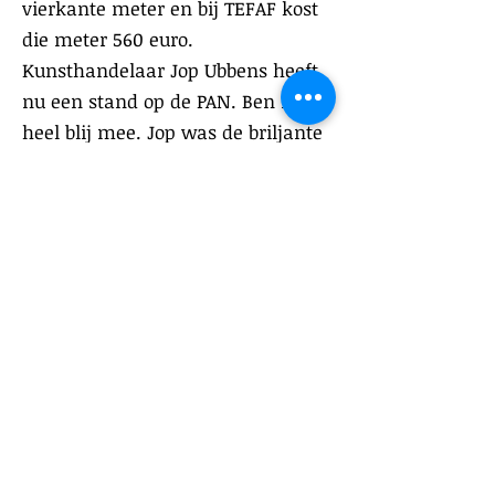
vierkante meter en bij TEFAF kost
die meter 560 euro.
Kunsthandelaar Jop Ubbens heeft
nu een stand op de PAN. Ben ik
heel blij mee. Jop was de briljante
veilingmeester bij Christie’s in
Amsterdam toen ik Sotheby’s
Amsterdam deed. Het was hard
knokken in de tijd dat we allebei
aan het roer stonden van de
veilinghuizen. Bij grote deals was
het of hij of ik. We kunnen nu
eindelijk elkaar praten. Dat mocht
toen niet.’
‘Het huis dat ooit gemaakt is