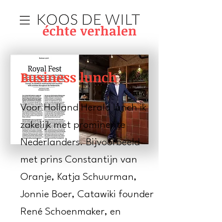
Business lunch
Voor Holland Herald lunch ik
zakelijk met prominente
Nederlanders. Bijvoorbeeld
met prins Constantijn van
Oranje, Katja Schuurman,
Jonnie Boer, Catawiki founder
René Schoenmaker, en