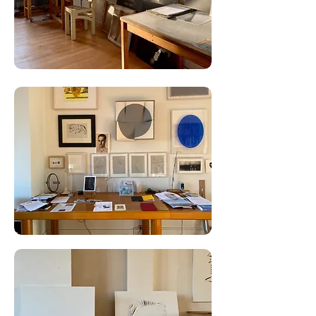
'Het was een soort 9/11 moment. Ik heb een sterke herinnering aan de
avonden en nachten die ik aan het beeld heb gewerkt. Ik was heel
droevig en razend. Ik had een gevoel dat ik een jaar lang alleen maar
ontwerpen voor dat beeld wilde maken. Ik was er totaal aan
verslaafd, een heel raar rouwproces waar ik nog nooit van gehoord
had. Het beeld is pas ontstaan toen ik er vrede mee had.'