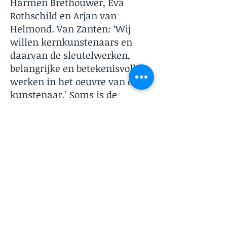
Harmen Brethouwer, Eva
Rothschild en Arjan van
Helmond. Van Zanten: ‘Wij
willen kernkunstenaars en
daarvan de sleutelwerken,
belangrijke en betekenisvolle
werken in het oeuvre van de
kunstenaar.’ Soms is de
Rabobank er snel bij, zoals bij
de aanschaf van de video
Nummer acht - Everything is
going to be allright van Guido
van der Werve of werk van
Yinka Shonibare en William
Kentridge dat we kort gelden
aankochten. Maar dat duurt
soms even voor we hun
sleutelwerken kunnen