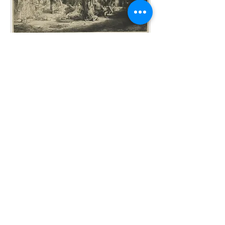
De predikende Christus (De
Honderdguldenprent), Rembrandt van
Rijn, ca. 1646 - ca. 1650
, ets, droge
naald en burijn, h 282mm × b 395mm