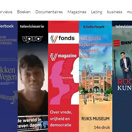
erviews
Boeken
Documentaires
Magazines
Lezing
business
mu
televisieserie
televisie