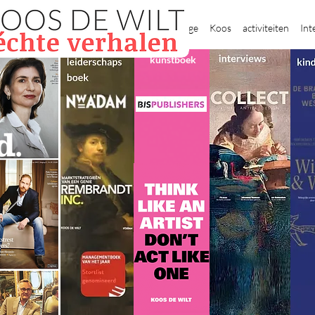
New Page
Koos
activiteiten
Int
kunstboek