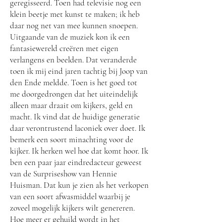
geregisseerd. Toen had televisie nog een
klein beetje met kunst te maken; ik heb
daar nog net van mee kunnen snoepen.
Uitgaande van de muziek kon ik een
fantasiewereld creëren met eigen
verlangens en beelden. Dat veranderde
toen ik mij eind jaren tachtig bij Joop van
den Ende meldde. Toen is het goed tot
me doorgedrongen dat het uiteindelijk
alleen maar draait om kijkers, geld en
macht. Ik vind dat de huidige generatie
daar verontrustend laconiek over doet. Ik
bemerk een soort minachting voor de
kijker. Ik herken wel hoe dat komt hoor. Ik
ben een paar jaar eindredacteur geweest
van de Surpriseshow van Hennie
Huisman. Dat kun je zien als het verkopen
van een soort afwasmiddel waarbij je
zoveel mogelijk kijkers wilt genereren.
Hoe meer er gehuild wordt in het