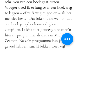
schrijven van een boek gaat zitten.
Vroeger deed ik er lang over een boek weg
te leggen – of zelfs weg te gooien – als het
me niet beviel. Dat lukt me nu wel, omdat
een boek je tijd ook onnodig kan
verspillen. Ik kijk met genoegen naar zo’n
literair programma als dat van Michael
Zeeman. Na zo’n programma kun je het
gevoel hebben van: hè lekker, weer vijf
boeken die ik niet hoef te lezen. Een goed
boek consumeer je in volstrekte rust en
eenzaamheid. In een museum lopen er
allemaal vreemden om mij heen en mag ik
niet eens mijn pijp opsteken. Literatuur
moet voor mij een bepaalde
toegankelijkheid en vermaakfactor
hebben. Dat vind je meestal niet in de
boeken in de top 10 van
Vrij Nederland
.
De eeuwige bron
van Ayn Rand is een