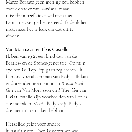
Marco Borsato geen mening zou hebben
over de vader van Maxima, maar
misschien heeft-ie er wel uren met
Leontine over gediscussieerd. Ik denk het
niet, maar het is leuk om dat uit te
vinden.
Van Morrisson en Elvis Costello
Ik ben van 1951, een kind dus van de
Beatles- en de Stones-generatie. Op mijn
27e ben ik Top Pop gaan regisseren. Ik
ben dus vooral een man van liedjes. Ik kan
er duizenden noemen, maar
Brown Eyed
Girl
van Van Morrisson en
I Want You
van
Elvis Costello zijn voorbeelden van liedjes
die me raken. Mooie liedjes zijn liedjes
die met mij te maken hebben.
Hetzelfde geldt voor andere
kunstuitingen. Toen ik getrouwd was