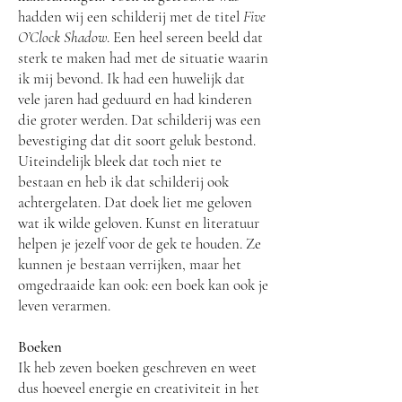
hadden wij een schilderij met de titel
Five
O’Clock Shadow
. Een heel sereen beeld dat
sterk te maken had met de situatie waarin
ik mij bevond. Ik had een huwelijk dat
vele jaren had geduurd en had kinderen
die groter werden. Dat schilderij was een
bevestiging dat dit soort geluk bestond.
Uiteindelijk bleek dat toch niet te
bestaan en heb ik dat schilderij ook
achtergelaten. Dat doek liet me geloven
wat ik wilde geloven. Kunst en literatuur
helpen je jezelf voor de gek te houden. Ze
kunnen je bestaan verrijken, maar het
omgedraaide kan ook: een boek kan ook je
leven verarmen.
Boeken
Ik heb zeven boeken geschreven en weet
dus hoeveel energie en creativiteit in het