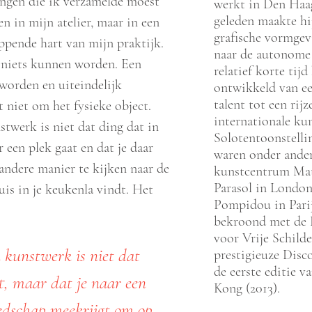
ingen die ik verzamelde moest
werkt in Den Haag
geleden maakte hi
en in mijn atelier, maar in een
grafische vormgevi
ppende hart van mijn praktijk.
naar de autonome 
f niets kunnen worden. Een
relatief korte tijd
 worden en uiteindelijk
ontwikkeld van ee
talent tot een rijz
 niet om het fysieke object.
internationale ku
stwerk is niet dat ding dat in
Solotentoonstell
 een plek gaat en dat je daar
waren onder ander
andere manier te kijken naar de
kunstcentrum Mat
Parasol in Londo
uis in je keukenla vindt. Het
Pompidou in Parij
’
bekroond met de K
voor Vrije Schilde
n kunstwerk is niet dat
prestigieuze Disco
de eerste editie v
t, maar dat je naar een
Kong (2013).
eedschap meekrijgt om op