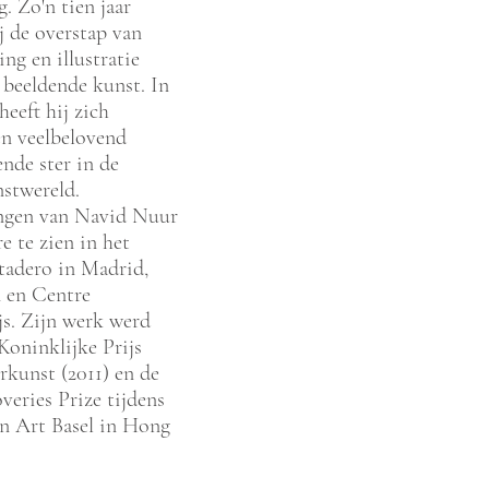
. Zo'n tien jaar
j de overstap van
ng en illustratie
beeldende kunst. In
 heeft hij zich
n veelbelovend
ende ster in de
nstwereld.
ingen van Navid Nuur
e te zien in het
adero in Madrid,
n en Centre
s. Zijn werk werd
oninklijke Prijs
rkunst (2011) en de
veries Prize tijdens
an Art Basel in Hong