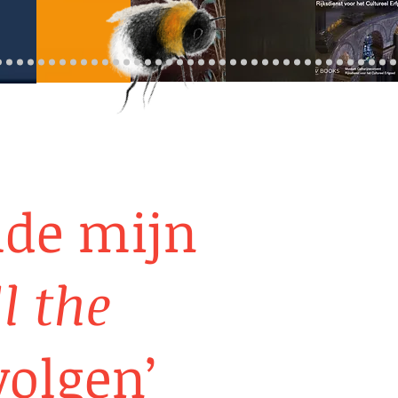
lde mijn
ll the
olgen’