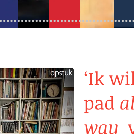
‘Ik wi
pad
a
way
v