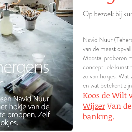
Op bezoek bij ku
Navid Nuur (Tehera
van de meest opval
Meestal proberen m
conceptuele kunst t
zo van hokjes. Wat z
en wat betekent zij
Koos de Wilt 
Wijzer
Van de
banking.