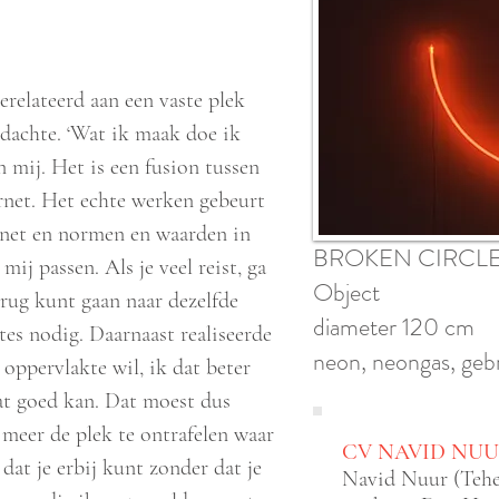
relateerd aan een vaste plek
dachte. ‘Wat ik maak doe ik
in mij. Het is een fusion tussen
rnet. Het echte werken gebeurt
ernet en normen en waarden in
BROKEN CIRCLE 
ij passen. Als je veel reist, ga
Object
terug kunt gaan naar dezelfde
diameter 120 cm
tes nodig. Daarnaast realiseerde
neon, neongas, geb
t oppervlakte wil, ik dat beter
at goed kan. Dat moest dus
 meer de plek te ontrafelen waar
CV NAVID NU
 dat je erbij kunt zonder dat je
Navid Nuur (Tehe