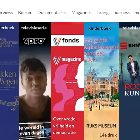
erviews
Boeken
Documentaires
Magazines
Lezing
business
mu
televisieserie
televisie