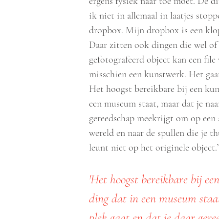
ergens fysiek naar toe moet. De d
ik niet in allemaal in laatjes stopp
dropbox. Mijn dropbox is een klo
Daar zitten ook dingen die wel o
gefotografeerd object kan een file
misschien een kunstwerk. Het gaat
Het hoogst bereikbare bij een kun
een museum staat, maar dat je naar
gereedschap meekrijgt om op een 
wereld en naar de spullen die je th
leunt niet op het originele object.
'Het hoogst bereikbare bij ee
ding dat in een museum staa
plek gaat en dat je daar ger