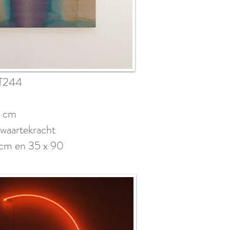
 T244
0 cm
 zwaartekracht
 cm en 35 x 90