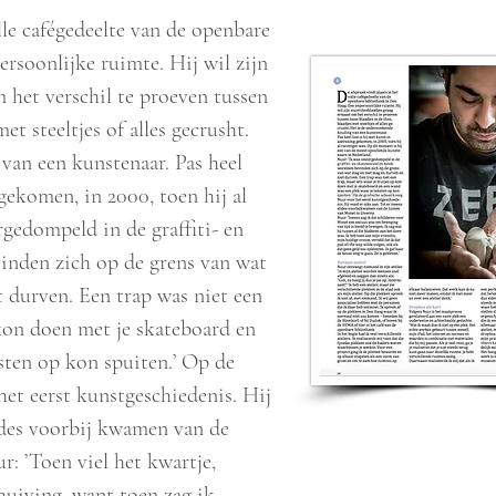
lle cafégedeelte van de openbare
rsoonlijke ruimte. Hij wil zijn
 het verschil te proeven tussen
met steeltjes of alles gecrusht.
van een kunstenaar. Pas heel
 gekomen, in 2000, toen hij al
rgedompeld in de graffiti- en
inden zich op de grens van wat
 durven. Een trap was niet een
 kon doen met je skateboard en
sten op kon spuiten.’ Op de
het eerst kunstgeschiedenis. Hij
lides voorbij kwamen van de
: ’Toen viel het kwartje,
huiving, want toen zag ik