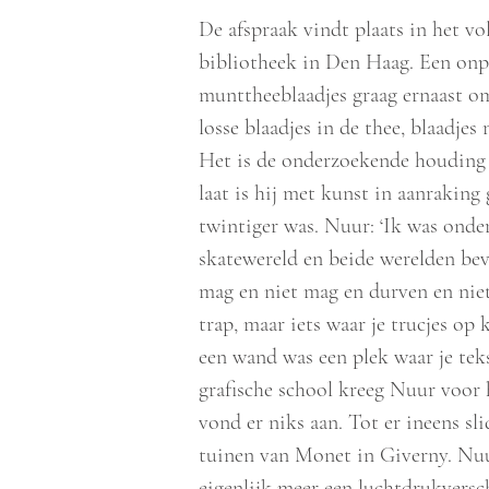
De afspraak vindt plaats in het vo
bibliotheek in Den Haag. Een onpe
munttheeblaadjes graag ernaast om
losse blaadjes in de thee, blaadjes 
Het is de onderzoekende houding 
laat is hij met kunst in aanraking
twintiger was. Nuur: ‘Ik was onde
skatewereld en beide werelden bev
mag en niet mag en durven en niet
trap, maar iets waar je trucjes op
een wand was een plek waar je tek
grafische school kreeg Nuur voor 
vond er niks aan. Tot er ineens s
tuinen van Monet in Giverny. Nuur
eigenlijk meer een luchtdrukversc