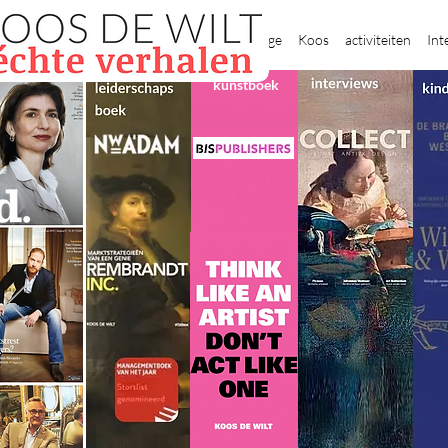
New Page
Koos
activiteiten
Int
kunstboek