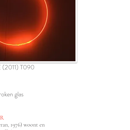
(2011) T090
roken glas
UR
ran, 1976) woont en