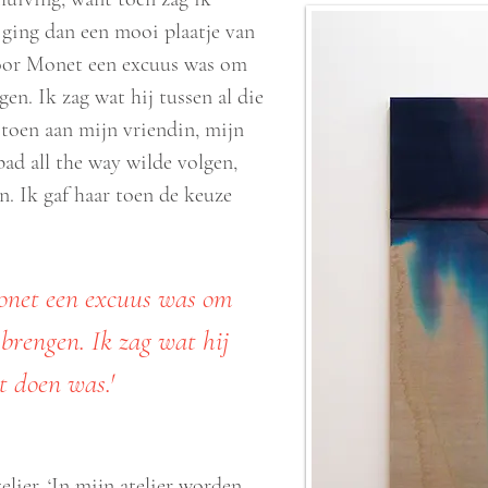
 ging dan een mooi plaatje van
 voor Monet een excuus was om
en. Ik zag wat hij tussen al die
 toen aan mijn vriendin, mijn
pad all the way wilde volgen,
n. Ik gaf haar toen de keuze
Monet een excuus was om
 brengen. Ik zag wat hij
t doen was.'
lier. ‘In mijn atelier worden