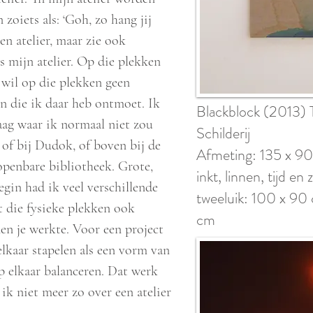
zoiets als: ‘Goh, zo hang jij
een atelier, maar zie ook
ls mijn atelier. Op die plekken
 wil op die plekken geen
n die ik daar heb ontmoet. Ik
Blackblock (2013)
aag waar ik normaal niet zou
Schilderij
 of bij Dudok, of boven bij de
Afmeting: 135 x 9
openbare bibliotheek. Grote,
inkt, linnen, tijd en
egin had ik veel verschillende
tweeluik: 100 x 90
at die fysieke plekken ook
cm
en je werkte. Voor een project
elkaar stapelen als een vorm van
p elkaar balanceren. Dat werk
k niet meer zo over een atelier