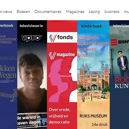
erviews
Boeken
Documentaires
Magazines
Lezing
business
mu
televisieserie
televisie