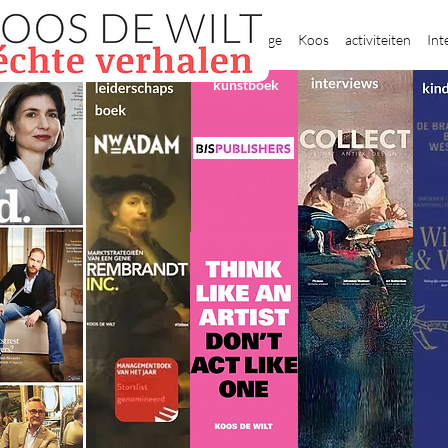
New Page
Koos
activiteiten
Int
kunstboek