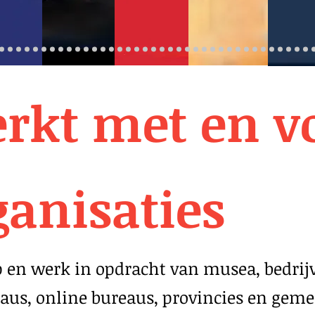
rkt met en v
ganisaties
op en werk in opdracht van musea, bedrijv
us, online bureaus, provincies en gem