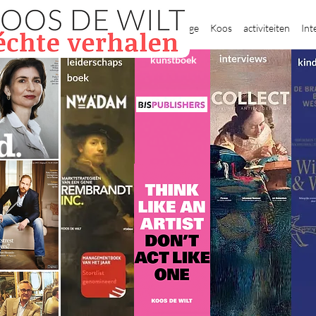
New Page
Koos
activiteiten
Int
kunstboek