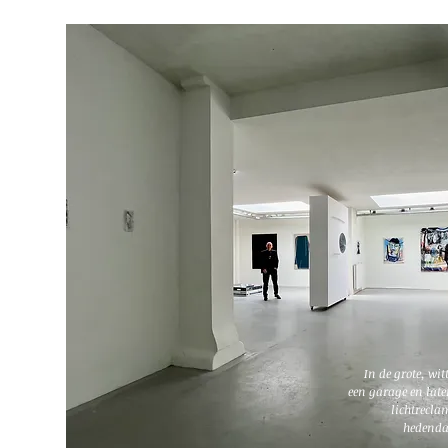
In de grote, wit
een garage en late
lichtrecla
hedenda