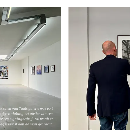
te zalen van Taals galerie was ooit
r decennialang het atelier van een
me- en signingbedrijf. Nu wordt er
agse kunst aan de man gebracht.