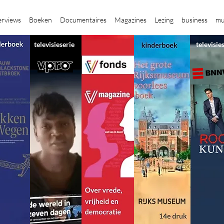
erviews
Boeken
Documentaires
Magazines
Lezing
business
mu
televisieserie
televisie