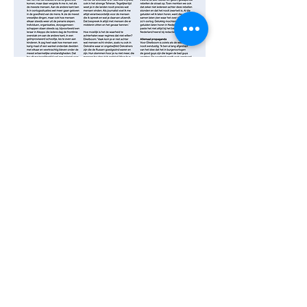
Vmagazine is een magazine van Vfonds. Het
fonds steunt jaarlijks ruim 200 projecten die
kennis over oorlog en conflict vergroten, het
belang van en waardering voor de
democratische rechtsstaat benadrukken en
die mensen vaardigheden aanleren om zelf
een actieve bij
drage te leveren. Het magazine
is gemaakt door Renee Middendorp, Emma
Scheers, Petra Orthel en Koos de Wilt.
Vormgeving van Joost Bos van Thonik.