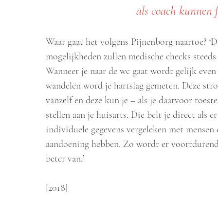
als coach kunnen f
Waar gaat het volgens Pijnenborg naartoe? ‘D
mogelijkheden zullen medische checks steeds
Wanneer je naar de wc gaat wordt gelijk even j
wandelen word je hartslag gemeten. Deze stro
vanzelf en deze kun je – als je daarvoor toes
stellen aan je huisarts. Die belt je direct als 
individuele gegevens vergeleken met mensen o
aandoening hebben. Zo wordt er voortdurend 
beter van.’
[2018]