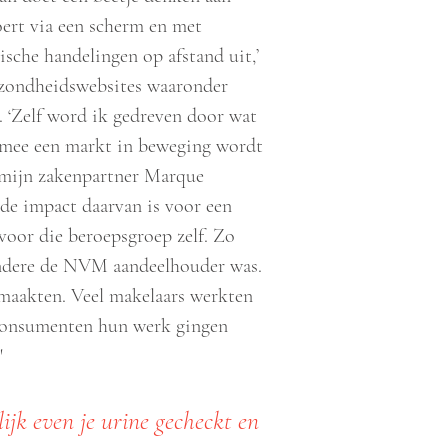
oert via een scherm en met
sche handelingen op afstand uit,’
gezondheidswebsites waaronder
l. ‘Zelf word ik gedreven door wat
rmee een markt in beweging wordt
t mijn zakenpartner Marque
 de impact daarvan is voor een
voor die beroepsgroep zelf. Zo
andere de NVM aandeelhouder was.
maakten. Veel makelaars werkten
 consumenten hun werk gingen
'
ijk even je urine gecheckt en