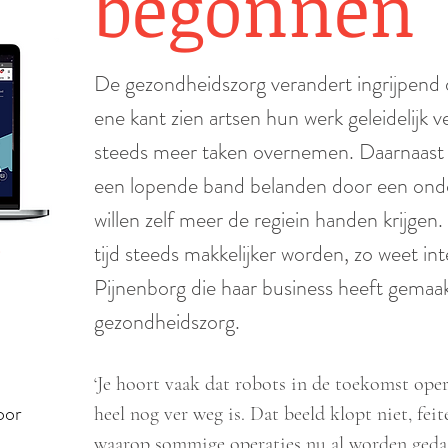
begonnen
De gezondheidszorg verandert ingrijpend 
ene kant zien artsen hun werk geleidelijk 
steeds meer taken overnemen. Daarnaast w
een lopende band belanden door een ondoo
willen zelf meer de regiein handen krijgen
tijd steeds makkelijker worden, zo weet i
Pijnenborg die haar business heeft gemaa
gezondheidszorg.
‘Je hoort vaak dat robots in de toekomst opera
oor
heel nog ver weg is. Dat beeld klopt niet, feit
waarop sommige operaties nu al worden geda