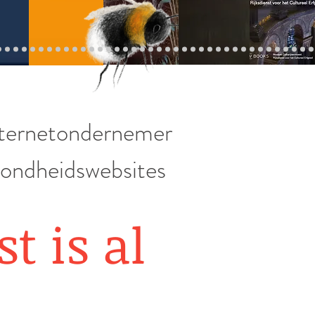
internetondernemer
ondheidswebsites
t is al