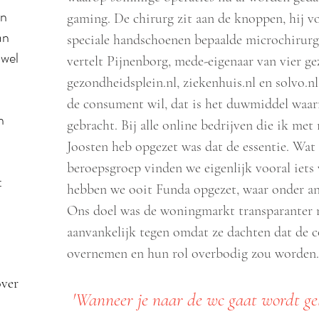
an
gaming. De chirurg zit aan de knoppen, hij v
an
speciale handschoenen bepaalde microchirurgi
jwel
vertelt Pijnenborg, mede-eigenaar van vier 
gezondheidsplein.nl, ziekenhuis.nl en solvo.n
de consument wil, dat is het duwmiddel waa
n
gebracht. Bij alle online bedrijven die ik me
Joosten heb opgezet was dat de essentie. Wat
beroepsgroep vinden we eigenlijk vooral iets 
t
hebben we ooit Funda opgezet, waar onder 
Ons doel was de woningmarkt transparanter 
aanvankelijk tegen omdat ze dachten dat de
overnemen en hun rol overbodig zou worden.
over
'Wanneer je naar de wc gaat wordt gel