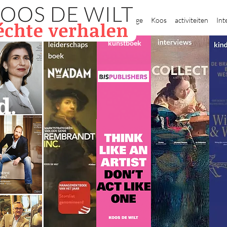
New Page
Koos
activiteiten
Int
kunstboek