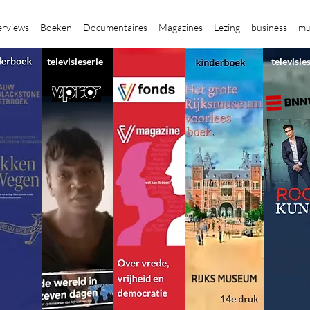
erviews
Boeken
Documentaires
Magazines
Lezing
business
mu
televisieserie
televisie