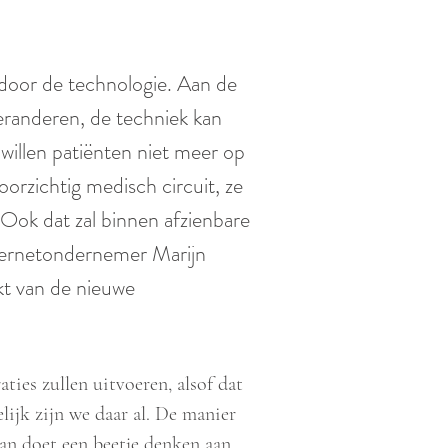
door de technologie. Aan de
veranderen, de techniek kan
illen patiënten niet meer op
rzichtig medisch circuit, ze
. Ook dat zal binnen afzienbare
nternetondernemer Marijn
kt van de nieuwe
ties zullen uitvoeren, alsof dat
elijk zijn we daar al. De manier
an doet een beetje denken aan