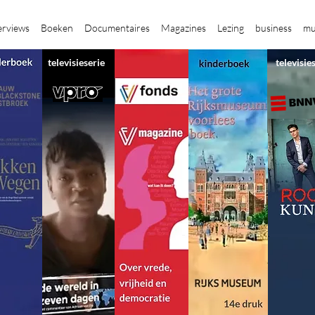
erviews
Boeken
Documentaires
Magazines
Lezing
business
mu
televisieserie
televisie