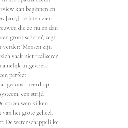
erview kan beginnen en
ms
[2017] te laten zien.
eeuwen die zo nu en dan
een groot scherm’, zegt
r verder: ‘Mensen zijn
ich vaak niet realiseren
 namelijk uitgevoerd
een perfect
aar geconstrueerd op
systeem, een strijd
 De spreeuwen kijken
t van het grote geheel.
t. De wetenschappelijke