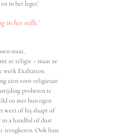
n in het leger.’
 in het stille.’
sen-staat,
emt ze religie – maar ze
ge werk Exaltation.
ng zien voor religieuze
astijding proberen te
tild en met hun ogen
t weet of hij slaapt of
 in a handful of dust
ar terugkeren. Ook haar