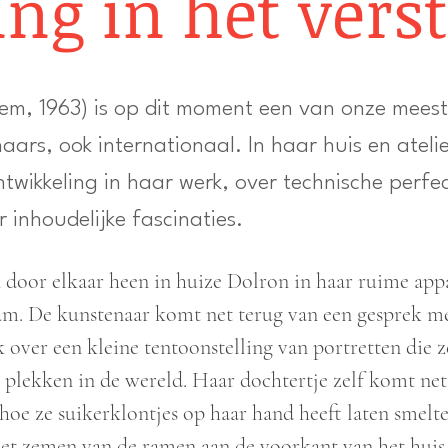
ng in het verst
rlem, 1963) is op dit moment een van onze mee
ars, ook internationaal. In haar huis en ateli
twikkeling in haar werk, over technische perfe
 inhoudelijke fascinaties.
door elkaar heen in huize Dolron in haar ruime app
. De kunstenaar komt net terug van een gesprek met
over een kleine tentoonstelling van portretten die z
plekken in de wereld. Haar dochtertje zelf komt net 
r hoe ze suikerklontjes op haar hand heeft laten smel
et zemen van de ramen aan de voorkant van het huis