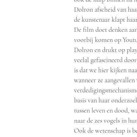
Dolron afscheid van haa
de kunstenaar klapt h
De film doet denken aan
voorbij komen op Youtub
Dolron en drukt op play.
veelal gefascineerd doo
is dat we hier kijken na
wanneer ze aangevallen 
verdedigingsmechanisme 
basis van haar onderzoek
tussen leven en dood, wa
naar de zes vogels in hu
Ook de wetenschap is b