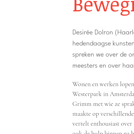
Bewegi
​Desirée Dolron (Haa
hedendaagse kunstena
spreken we over de on
meesters en over haar
Wonen en werken lopen 
Westerpark in Amsterdam
Grimm met wie ze sprak 
maakte op verschillende 
vertelt enthousiast ove
ook de hulp binnen na h