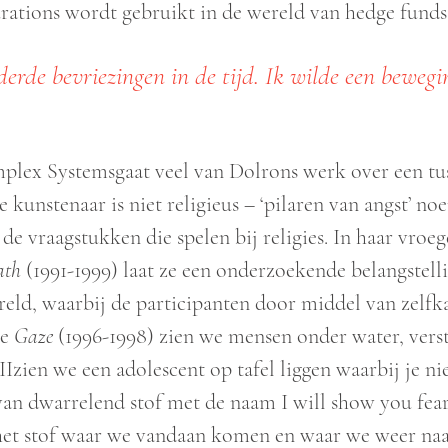
ations wordt gebruikt in de wereld van hedge funds e
erde bevriezingen in de tijd. Ik wilde een beweging
mplex Systemsgaat veel van Dolrons werk over een tus
 kunstenaar is niet religieus – ‘pilaren van angst’ no
 de vraagstukken die spelen bij religies. In haar vroe
ath
(1991-1999) laat ze een onderzoekende belangstelli
reld, waarbij de participanten door middel van zelfk
ie
Gaze
(1996-1998) zien we mensen onder water, vers
IIzien we een adolescent op tafel liggen waarbij je nie
van dwarrelend stof met de naam I will show you fear
 het stof waar we vandaan komen en waar we weer na