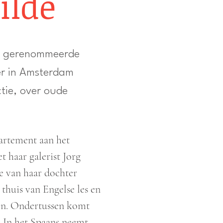
ilde
st gerenommeerde
er in Amsterdam
ctie, over oude
artement aan het
 haar galerist Jorg
e van haar dochter
thuis van Engelse les en
ten. Ondertussen komt
. In het Spaans neemt