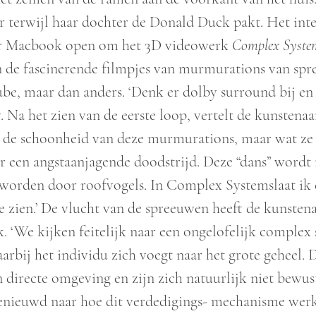
r terwijl haar dochter de Donald Duck pakt. Het int
aar Macbook open om het 3D videowerk
Complex Syste
 de fascinerende filmpjes van murmurations van spr
e, maar dan anders. ‘Denk er dolby surround bij en 
 Na het zien van de eerste loop, vertelt de kunstenaa
r de schoonheid van deze murmurations, maar wat ze z
ar een angstaanjagende doodstrijd. Deze “dans” wordt
worden door roofvogels. In Complex Systemslaat ik 
zien.’ De vlucht van de spreeuwen heeft de kunsten
. ‘We kijken feitelijk naar een ongelofelijk complex 
arbij het individu zich voegt naar het grote geheel.
n directe omgeving en zijn zich natuurlijk niet bewus
enieuwd naar hoe dit verdedigings- mechanisme werk