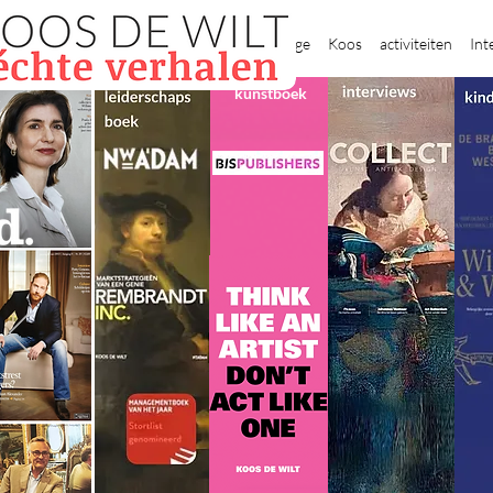
New Page
Koos
activiteiten
Int
kunstboek