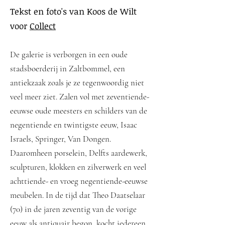
Tekst en foto's van Koos de Wilt
voor
Collect
De galerie is verborgen in een oude
stadsboerderij in Zaltbommel, een
antiekzaak zoals je ze tegenwoordig niet
veel meer ziet. Zalen vol met zeventiende-
eeuwse oude meesters en schilders van de
negentiende en twintigste eeuw, Isaac
Israels, Springer, Van Dongen.
Daaromheen porselein, Delfts aardewerk,
sculpturen, klokken en zilverwerk en veel
achttiende- en vroeg negentiende-eeuwse
meubelen. In de tijd dat Theo Daatselaar
(70) in de jaren zeventig van de vorige
eeuw als antiquair begon, kocht iedereen