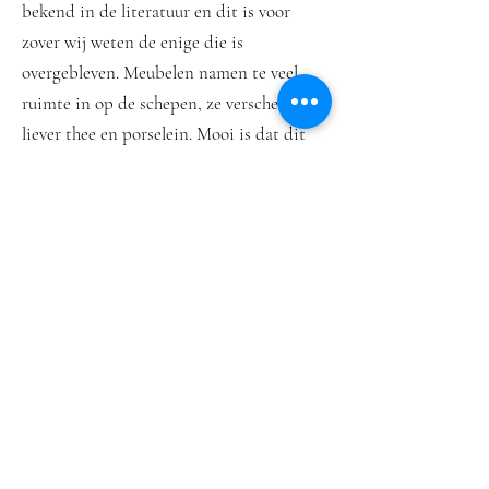
bekend in de literatuur en dit is voor
zover wij weten de enige die is
overgebleven. Meubelen namen te veel
ruimte in op de schepen, ze verscheepten
liever thee en porselein. Mooi is dat dit
bureau orgelgebogen is, een stijl die in de
Nederlandse barok in de mode was. Voor
het meubel is Chinees cipressenhout
gebruikt en het hele stuk is rijk
gedecoreerd met Chinese landschappen,
met pagodes en bamboebladeren.
Middenin, aan de binnenkant, is heel
prominent een Chinese vaas met bloemen
te zien. Die staat in China symbool voor
rust en vrede. Dat hebben de kopers
indertijd waarschijnlijk niet helemaal