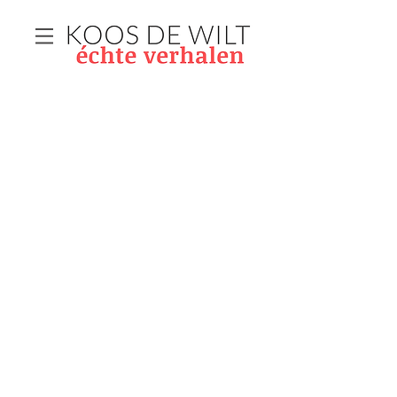
De danser Raden Mas Jodjana’ van Isaac
Isarels bracht € 390.000 op (inclusief