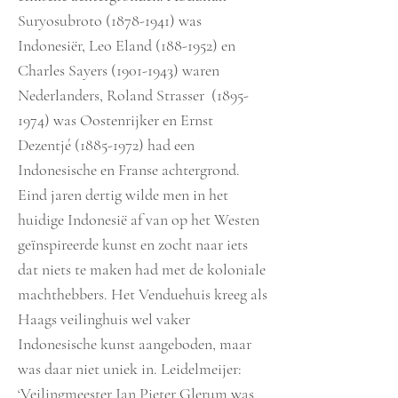
Suryosubroto
(1878-1941)
was
Indonesiër, Leo Eland
(188-1952)
en
Charles Sayers
(1901-1943)
waren
Nederlanders, Roland Strasser
(1895-
1974)
was Oostenrijker en Ernst
Dezentjé
(1885-1972)
had een
Indonesische en Franse achtergrond.
Eind jaren dertig wilde men in het
huidige Indonesië af van op het Westen
geïnspireerde kunst en zocht naar iets
dat niets te maken had met de koloniale
machthebbers. Het Venduehuis kreeg als
Haags veilinghuis wel vaker
Indonesische kunst aangeboden, maar
was daar niet uniek in. Leidelmeijer:
‘Veilingmeester Jan Pieter Glerum was