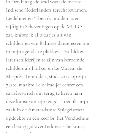
in Den Haag, de stad waar de meeste
Indische Nederlanders terecht kwamen.
Leidelmeijer: ‘Toen ik midden jaren
vijftig in Scheveningen op de MULO
zat, knipte ik al plaatjes uit van
schilderijen van Balinese danseressen om
in mijn agenda te plakken. Dat bleken
later schilderijen te zijn van beroemde
schilders als Hofker en Le Mayeur de
Merprès.’ Inmiddels, sinds 2017, op zijn
74ste, maakte Leidelmeijer echter een
carrièreswitch om terug te keren naar
deze kunst van zijn jeugd. ‘Toen ik mijn
zaak in de Amsterdamse Spiegelstraat
opdoekte en een keer bij het Venduehuis
een lezing gaf over Indonesische kunst,