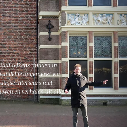
 staat telkens midden in
wandel je ongemerkt via
aagse interieurs met
uwen en verhalen uit alle