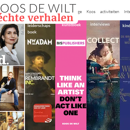
New Page
Koos
activiteiten
Int
kunstboek