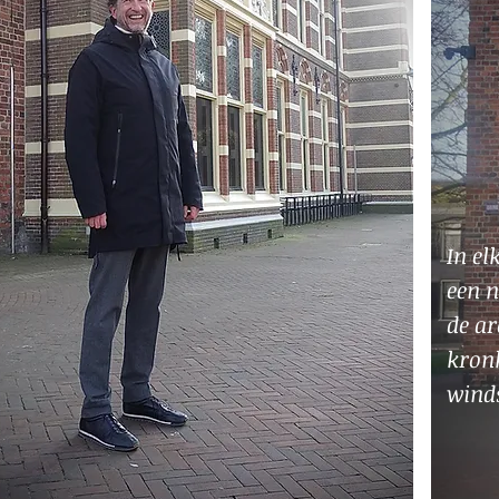
In el
een n
de ar
kronk
wind