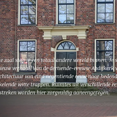
ke zaal stap je een totaal andere wereld binnen. Je
ieuw verhaal. Van de dertiende-eeuwse Abdijkerk 
chitectuur van eind negentiende eeuw naar hedend
elende witte trappen. Ruimtes uit verschillende ee
streken worden hier zorgvuldig aaneengeregen.