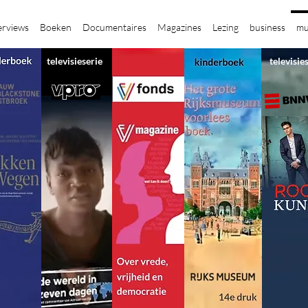
erviews
Boeken
Documentaires
Magazines
Lezing
business
mu
televisieserie
televisie