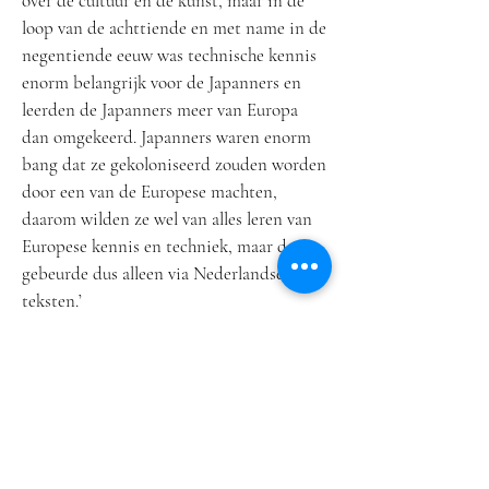
over de cultuur en de kunst, maar in de
loop van de achttiende en met name in de
negentiende eeuw was technische kennis
enorm belangrijk voor de Japanners en
leerden de Japanners meer van Europa
dan omgekeerd. Japanners waren enorm
bang dat ze gekoloniseerd zouden worden
door een van de Europese machten,
daarom wilden ze wel van alles leren van
Europese kennis en techniek, maar dat
gebeurde dus alleen via Nederlandse
teksten.’
Hoe zagen de Nederlanders de Japanners?
‘In de zeventiende en achttiende eeuw
zagen de Nederlanders China en Japan als
hoogontwikkeld en beschaafd; als min of