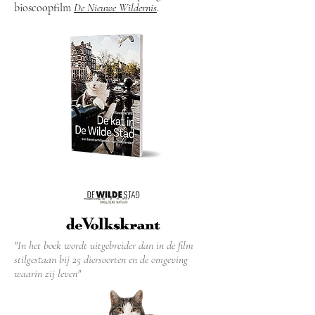
bioscoopfilm
De Nieuwe Wildernis
.
"In het boek wordt uitgebreider dan in de film
stilgestaan bij 25 diersoorten en de omgeving
waarin zij leven"