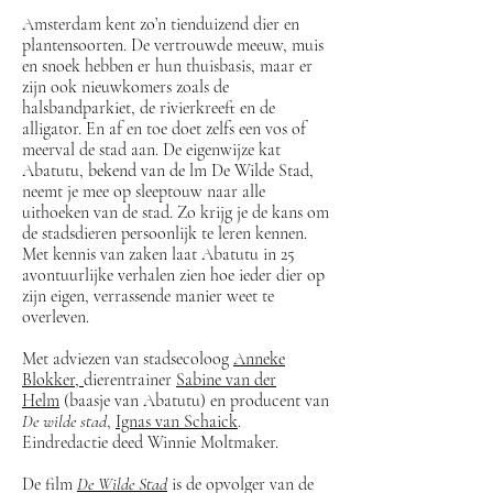
Amsterdam kent zo’n tienduizend dier­ en
plantensoorten. De vertrouwde meeuw, muis
en snoek hebben er hun thuisbasis, maar er
zijn ook nieuwkomers zoals de
halsbandparkiet, de rivierkreeft en de
alligator. En af en toe doet zelfs een vos of
meerval de stad aan. De eigenwijze kat
Abatutu, bekend van de lm De Wilde Stad,
neemt je mee op sleeptouw naar alle
uithoeken van de stad. Zo krijg je de kans om
de stadsdieren persoonlijk te leren kennen.
Met kennis van zaken laat Abatutu in 25
avontuurlijke verhalen zien hoe ieder dier op
zijn eigen, verrassende manier weet te
overleven.
Met adviezen van stadsecoloog
Anneke
Blokker,
dierentrainer
Sabine van der
Helm
(baasje van Abatutu) en producent van
De wilde stad
,
Ignas van Schaick
.
Eindredactie deed Winnie Moltmaker.
De film
De Wilde Stad
is de opvolger van de