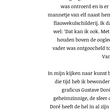
was ontroerd en is er 
mannetje van elf naast hem
flauwekulschilderij. Ik 
wel: ‘Dat kan ik ook. Met
houden boven de oogle
vader was ontgoocheld to
Van
In mijn kijken naar kunst b
die tijd heb ik bewonde
graficus Gustave Doré.
geheimzinnige, de sfeer die
Doré heeft de hel in al zij