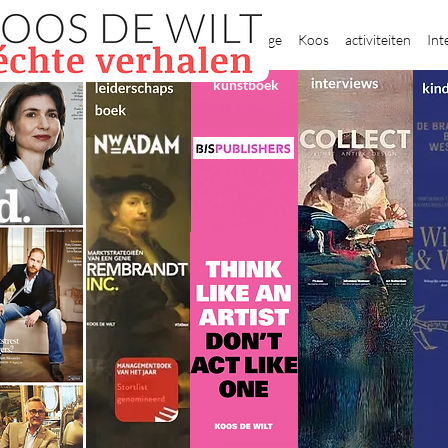
New Page
Koos
activiteiten
Int
kunstboek