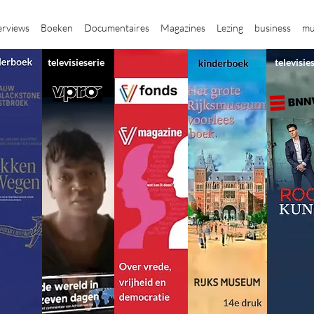
erviews
Boeken
Documentaires
Magazines
Lezing
business
mu
televisieserie
televisie