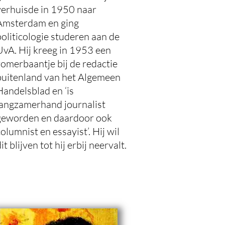
verhuisde in 1950 naar
Amsterdam en ging
politicologie studeren aan de
UvA. Hij kreeg in 1953 een
Foto: Yvette Zellerer
zomerbaantje bij de redactie
voor boek
Passie voor Kunst
buitenland van het Algemeen
Handelsblad en ‘is
langzamerhand journalist
geworden en daardoor ook
olumnist en essayist’. Hij wil
it blijven tot hij erbij neervalt.