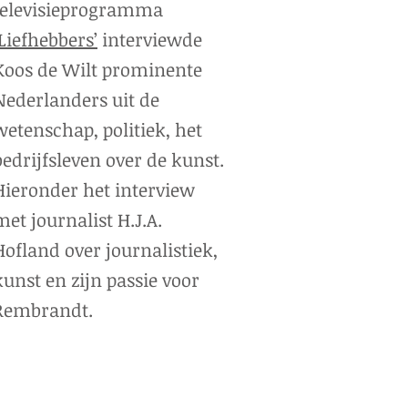
televisieprogramma
‘Liefhebbers’
interviewde
Koos de Wilt prominente
Nederlanders uit de
wetenschap, politiek, het
bedrijfsleven over de kunst.
Hieronder het interview
met journalist H.J.A.
Hofland over journalistiek,
kunst en zijn passie voor
Rembrandt.