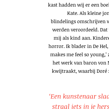
kast hadden wij er een boek
Kate. Als kleine j
blindelings omschrijven 
werden veroordeeld. Dat 
mij als kind aan. Kinde
horror. Ik blader in De Hel
makes me feel so young,’ 
het werk van baron von 
kwijtraakt, waarbij Doré
‘Een kunstenaar sla
straal iets in je he