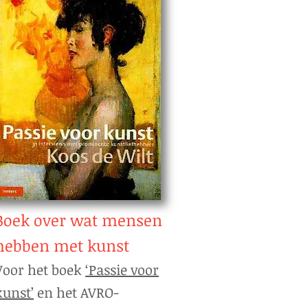
Boek over wat mensen
hebben met kunst
Voor het boek
‘Passie voor
kunst’
en het AVRO-