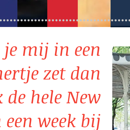
s je mij in een
ertje zet dan
k de hele New
n een week bij