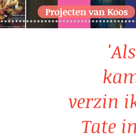
Projecten van Koos
'Al
kam
verzin i
Tate i