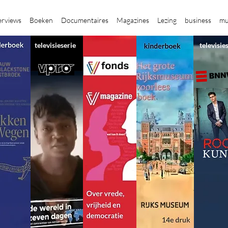
erviews
Boeken
Documentaires
Magazines
Lezing
business
mu
televisieserie
televisie