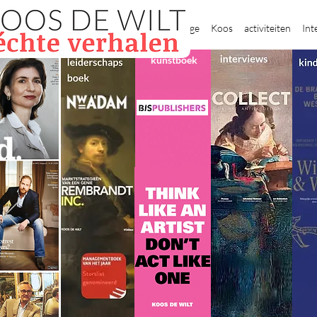
New Page
Koos
activiteiten
Int
kunstboek