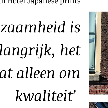
n Hotei Japanese prints
n de Japanners zelf niet als hoge kunst’, legt de
dzaamhe
id is
e met uitzicht op Rapenburg. ‘Hoge kunst was
 kunst die verbonden was aan het hof. Prenten
standskunst. Deze middenstand was veel groter en
langrijk, het
an de elite, de samoerai klasse.'
at alleen om
kwaliteit’