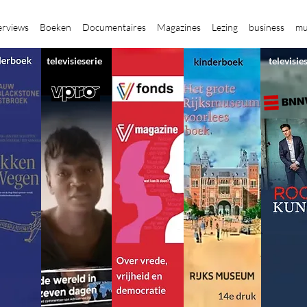
erviews
Boeken
Documentaires
Magazines
Lezing
business
mu
televisieserie
televisie