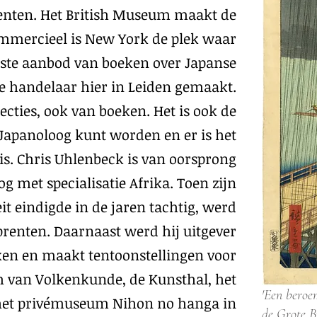
enten. Het British Museum maakt de
ommercieel is New York de plek waar
otste aanbod van boeken over Japanse
e handelaar hier in Leiden gemaakt.
lecties, ook van boeken. Het is ook de
 Japanoloog kunt worden en er is het
. Chris Uhlenbeck is van oorsprong
 met specialisatie Afrika. Toen zijn
eit eindigde in de jaren tachtig, werd
prenten. Daarnaast werd hij uitgever
en en maakt tentoonstellingen voor
 van Volkenkunde, de Kunsthal, het
'Een beroe
et privémuseum Nihon no hanga in
de Grote B