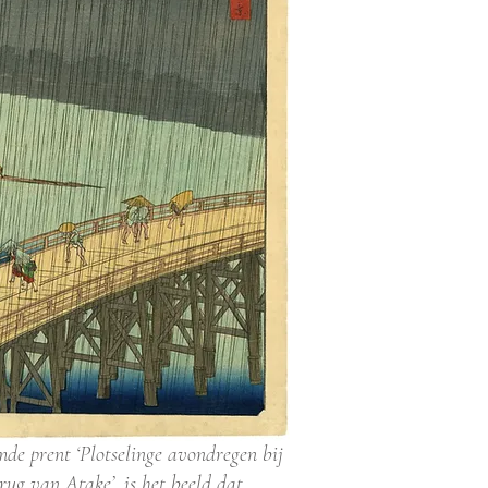
mde prent ‘Plotselinge avondregen bij
rug van Atake’, is het beeld dat