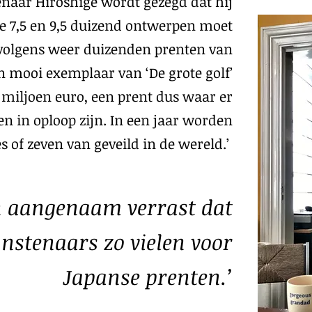
naar Hiroshige wordt gezegd dat hij
 de 7,5 en 9,5 duizend ontwerpen moet
olgens weer duizenden prenten van
 mooi exemplaar van ‘De grote golf’
 miljoen euro, een prent dus waar er
 in oploop zijn. In een jaar worden
es of zeven van geveild in de wereld.’
 aangenaam verrast dat
nstenaars zo vielen voor
Japanse prenten.’