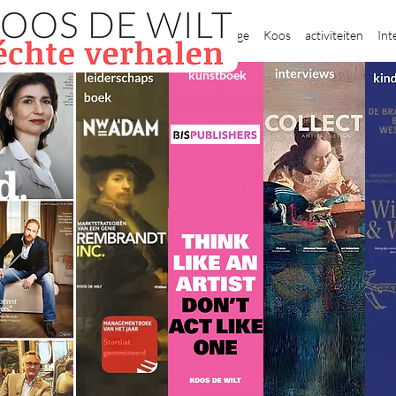
New Page
Koos
activiteiten
Int
kunstboek