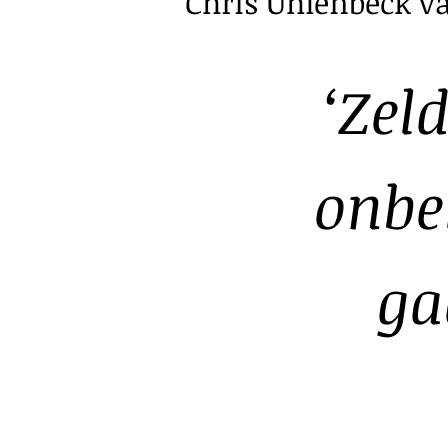
Chris Uhlenbeck va
‘De prentkunsten beschouwde
‘Zel
handelaar uit in de galeri
schilderkunst en lakkunst,
waren een typische midden
onbe
verschrikkelijk veel rijker d
ga