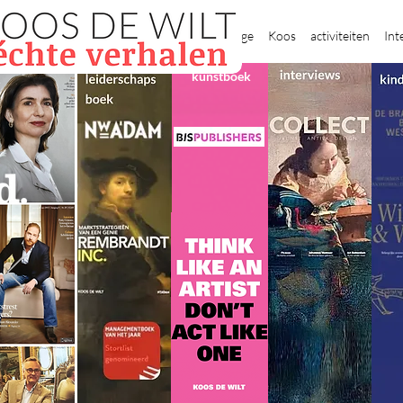
New Page
Koos
activiteiten
Int
kunstboek