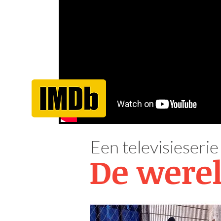
Een televisieseri
De werel