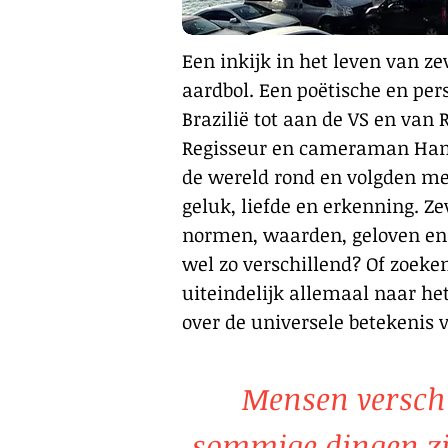
Een inkijk in het leven van z
aardbol. Een poëtische en pers
Brazilië tot aan de VS en van
Regisseur en cameraman Hans 
de wereld rond en volgden me
geluk, liefde en erkenning. Ze
normen, waarden, geloven en 
wel zo verschillend? Of zoeke
uiteindelijk allemaal naar he
over de universele betekenis 
Mensen verschi
sommige dingen zij