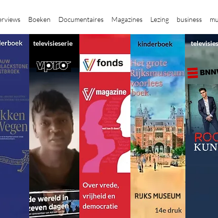
erviews
Boeken
Documentaires
Magazines
Lezing
business
mu
televisieserie
televisie