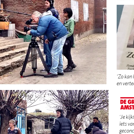
'Zo kan 
en
verte
‘Je kij
iets v
geconce