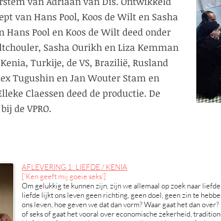
stem van Adriaan van Dis. Ontwikkeld
ept van Hans Pool, Koos de Wilt en Sasha
n Hans Pool en Koos de Wilt deed onder
Altchouler, Sasha Ourikh en Liza Kemman
enia, Turkije, de VS, Brazilië, Rusland
Alex Tugushin en Jan Wouter Stam en
lleke Claessen deed de productie. De
 bij de VPRO.
AFLEVERING 1: LIEFDE / KENIA
[‘Ken geeft mij goeie seks’]
Om gelukkig te kunnen zijn, zijn we allemaal op zoek naar lief
liefde lijkt ons leven geen richting, geen doel, geen zin te hebben
ons leven, hoe geven we dat dan vorm? Waar gaat het dan over
of seks of gaat het vooral over economische zekerheid, traditio