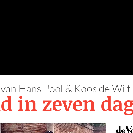
e van Hans Pool & Koos de Wilt
d in zeven da