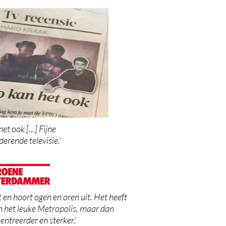
het ook […] Fijne
derende televisie.’
kt en hoort ogen en oren uit. Het heeft
an het leuke Metropolis, maar dan
ntreerder en sterker.’