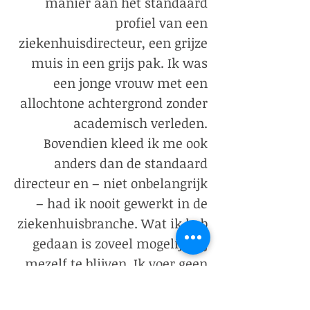
manier aan het standaard
profiel van een
ziekenhuisdirecteur, een grijze
muis in een grijs pak. Ik was
een jonge vrouw met een
allochtone achtergrond zonder
academisch verleden.
Bovendien kleed ik me ook
anders dan de standaard
directeur en – niet onbelangrijk
– had ik nooit gewerkt in de
ziekenhuisbranche. Wat ik heb
gedaan is zoveel mogelijk bij
mezelf te blijven. Ik voer geen
oorlog en strijd. Ik reageer ook
niet op oorlogshandelingen. Ik