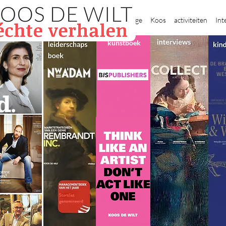
New Page
Koos
activiteiten
Int
kunstboek