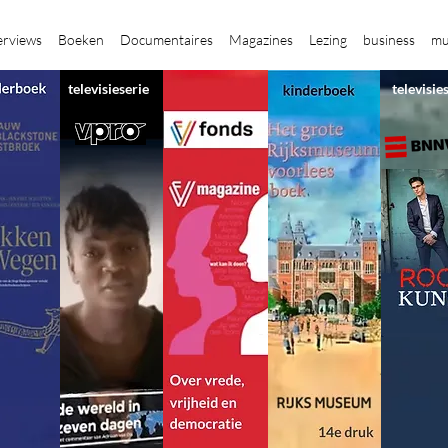
erviews
Boeken
Documentaires
Magazines
Lezing
business
mu
televisieserie
televisie