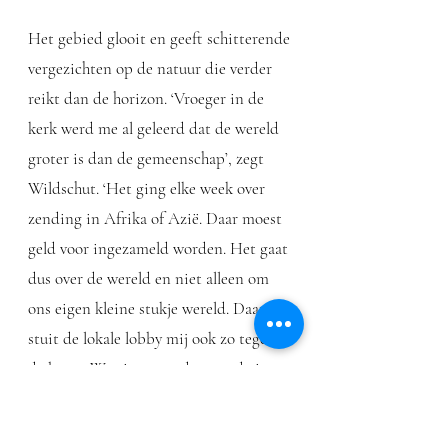
Het gebied glooit en geeft schitterende
vergezichten op de natuur die verder
reikt dan de horizon. ‘Vroeger in de
kerk werd me al geleerd dat de wereld
groter is dan de gemeenschap’, zegt
Wildschut. ‘Het ging elke week over
zending in Afrika of Azië. Daar moest
geld voor ingezameld worden. Het gaat
dus over de wereld en niet alleen om
ons eigen kleine stukje wereld. Daarom
stuit de lokale lobby mij ook zo tegen
de borst. We zitten op deze aarde in
hetzelfde schuitje en zo moeten we het
ook oplossen. In Nederland leven we op