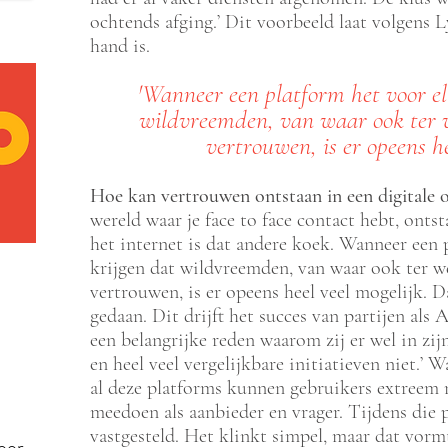
ochtends afging.’ Dit voorbeeld laat volgens 
hand is.
'Wanneer een platform het voor el
wildvreemden, van waar ook ter w
vertrouwen, is er opeens he
Hoe kan vertrouwen ontstaan in een digitale
wereld waar je face to face contact hebt, onts
het internet is dat andere koek. Wanneer een 
krijgen dat wildvreemden, van waar ook ter we
vertrouwen, is er opeens heel veel mogelijk.
gedaan. Dit drijft het succes van partijen als
een belangrijke reden waarom zij er wel in zij
en heel veel vergelijkbare initiatieven niet.’
al deze platforms kunnen gebruikers extreem
meedoen als aanbieder en vrager. Tijdens die 
vastgesteld. Het klinkt simpel, maar dat vorm
oor