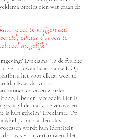
Lycklama precies zien wat eraan de
kaar weet te krijgen dat
ereld, elkaar durven te
el veel mogelijk.'
 omgeving?
Lycklama: ‘In de fysieke
taat vertrouwen haast vanzelf. Op
platform het voor elkaar weet te
reld, elkaar durven te
 Dan kunnen er zaken worden
 Airbnb, Uber en Facebook. Het is
n geslaagd de markt te veroveren,
 Wat is hun geheim? Lycklama: ‘Op
 makkelijk onboarden, dus
processen wordt hun identiteit
t de basis voor vertrouwen. Het