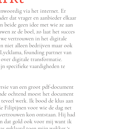
enwoordig via het internet. Er
er dat vrager en aanbieder elkaar
en beide geen idee met wie ze aan
en ze de boel, zo laat het succes
we vertrouwen in het digitale
 niet alleen bedrijven maar ook
 Lycklama, founding partner van
over digitale transformatie.
ijn specifieke vaardigheden te
versie van een groot pdf-document
ende ochtend moest het document
 teveel werk. Ik bood de klus aan
e Filipijnen voor wie de dag net
 vertrouwen kon ontstaan. Hij had
en dat gold ook voor mij want ik
as geklaard toen mijn wekker ‘s