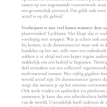
samen op een zogenaamde trustnetwork, waar
een gezamenlijk protocol. Dat geldt ook voor d
actief is op dit gebied.’
Verdwijnen er niet veel banen wanneer deze s
plaatsvinden? Lycklama: ‘Het klopt dat er vee
voorlopig niet stoppen. Wat je echter ook ziet
bij komen, in de dienstensector maar ook in 
handelen op het net, zelfs voor een onbeduide
sokken is er altijd wel een koper ergens anders
makkelijk om een bedrijf te beginnen. Twintig
deel uitmaken van een collectief, tegenwoordi
multinational runnen. Met vijftig gigabite kun
wereld actief zijn. De dienstensector groeit 
zorgt dat mensen je op het internet vertrouwen
Ook werk vinden en aanbieden via platforms 
aannemen. Je kunt dus een arbeidsrelatie heb
van de wereld. Uiteindelijk heeft iedereen de 