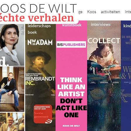
New Page
Koos
activiteiten
Int
kunstboek