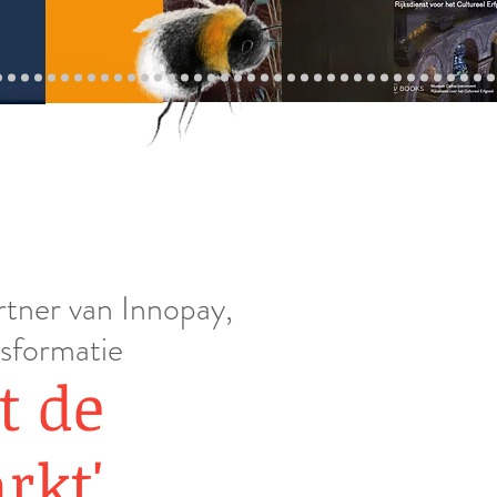
tner van Innopay,
nsformatie
t de
rkt'