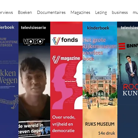
erviews
Boeken
Documentaires
Magazines
Lezing
business
mu
televisieserie
televisie