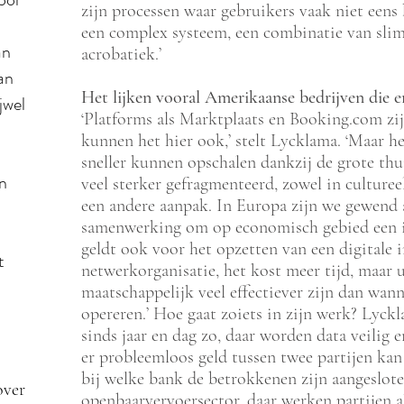
zijn processen waar gebruikers vaak niet eens 
een complex systeem, een combinatie van slim
an
acrobatiek.’
an
Het lijken vooral Amerikaanse bedrijven die er
jwel
‘Platforms als Marktplaats en Booking.com zij
kunnen het hier ook,’ stelt Lycklama. ‘Maar h
sneller kunnen opschalen dankzij de grote th
n
veel sterker gefragmenteerd, zowel in cultureel
een andere aanpak. In Europa zijn we gewend 
samenwerking om op economisch gebied een int
geldt ook voor het opzetten van een digitale i
t
netwerkorganisatie, het kost meer tijd, maar u
maatschappelijk veel effectiever zijn dan wann
opereren.’ Hoe gaat zoiets in zijn werk? Lyckl
sinds jaar en dag zo, daar worden data veilig 
er probleemloos geld tussen twee partijen ka
bij welke bank de betrokkenen zijn aangeslote
over
openbaarvervoersector, daar werken partijen