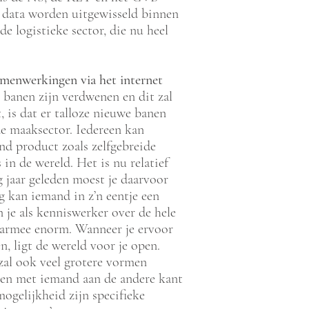
 data worden uitgewisseld binnen
e logistieke sector, die nu heel
amenwerkingen via het internet
l banen zijn verdwenen en dit zal
, is dat er talloze nieuwe banen
de maaksector. Iedereen kan
nd product zoals zelfgebreide
 in de wereld. Het is nu relatief
 jaar geleden moest je daarvoor
g kan iemand in z’n eentje een
 je als kenniswerker over de hele
daarmee enorm. Wanneer je ervoor
, ligt de wereld voor je open.
zal ook veel grotere vormen
ben met iemand aan de andere kant
mogelijkheid zijn specifieke