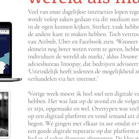
Veel van onze dagelijkse interacties lopen teg
wordt volop zaken gedaan via dit medium zond
in de ogen kunne
n kijken. Sterker, vaak hebb
de andere kant te maken hebben. Toch vertrouw
van Airbnb, Uber en Facebook zien. ‘Wanneer 
domein nog beter weten vorm te geven, hebben
individuen de wereld als markt,’ aldus Douwe
adviesbureau Innopay, dat bedrijven adviseert 
‘Uiteindelijk heeft iedereen de mogelijkheid z
verhandelen via het internet.’
‘Vorige week moest ik heel snel een digitale 
hebben. Het was laat op de avond en de volg
er zijn, opgemaakt en wel. Overtypen was veel
op een digitaal platform en vond iemand uit d
begon. We gingen met elkaar in zee omdat er
een goede digitale reputatie op dat platform 
had er al vaker diensten afgenomen. De klus w