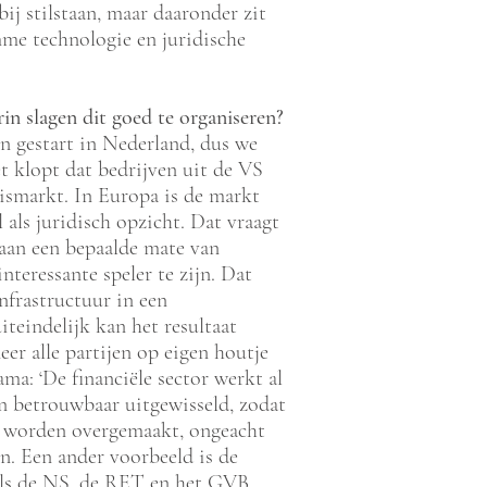
bij stilstaan, maar daaronder zit
me technologie en juridische
in slagen dit goed te organiseren?
n gestart in Nederland, dus we
et klopt dat bedrijven uit de VS
uismarkt. In Europa is de markt
 als juridisch opzicht. Dat vraagt
aan een bepaalde mate van
eressante speler te zijn. Dat
nfrastructuur in een
iteindelijk kan het resultaat
eer alle partijen op eigen houtje
ama: ‘De financiële sector werkt al
en betrouwbaar uitgewisseld, zodat
n worden overgemaakt, ongeacht
n. Een ander voorbeeld is de
 als de NS, de RET en het GVB