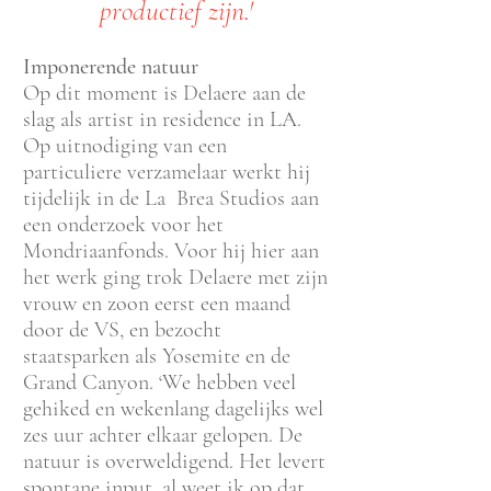
productief zijn.'
Imponerende natuur
Op dit moment is Delaere aan de
slag als artist in residence in LA.
Op uitnodiging van een
particuliere verzamelaar werkt hij
tijdelijk in de La Brea Studios aan
een onderzoek voor het
Mondriaanfonds. Voor hij hier aan
het werk ging trok Delaere met zijn
vrouw en zoon eerst een maand
door de VS, en bezocht
staatsparken als Yosemite en de
Grand Canyon. ‘We hebben veel
gehiked en wekenlang dagelijks wel
zes uur achter elkaar gelopen. De
natu
ur is overweldigend. Het levert
spontane input, al weet ik op dat