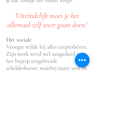
je dat rondje het snelst loopt.’
'Uiteindelijk moet je het
allemaal zelf weer gaan doen.'
Het sociale
Vroeger wilde hij alles uitproberen.
Zijn werk werd wel aangeduid met
het begrip uitgebreide
schilderkunst, waarbij naast verf en
doek gebruikgemaakt wordt van
uiteenlopende middelen zoals
druktechnieken, digitale media, uv-
inkten of fotokopieresult
aten.
Delaere: ‘Tegenwoordig heb ik dat
niet meer zo nodig. Ik weet
inmiddels waar mijn interesses
liggen. In mijn eigen werk
concentreer ik mij op schilderijen