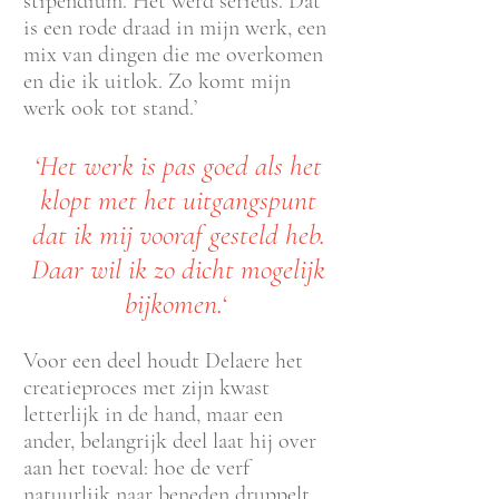
stipendium. Het werd serieus. Dat
is een rode draad in mijn werk, een
mix van dingen die me overkomen
en die ik uitlok. Zo komt mijn
werk ook tot stand.’
‘Het werk is pas goed als het
klopt met het uitgangspunt
dat ik mij vooraf gesteld heb.
Daar wil ik zo dicht mogelijk
bijkomen.‘
Voor een deel houdt Delaere het
creatieproces met zijn kwast
letterlijk in de hand, maar een
ander, belangrijk deel laat hij over
aan het toeval: hoe de verf
natuurlijk naar beneden druppelt