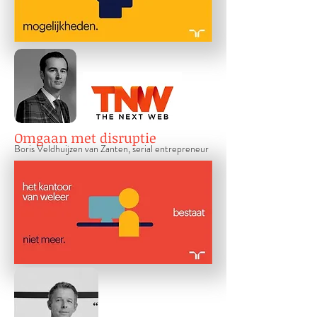
Omgaan met disruptie
Boris V
eldhuijzen van Zanten, serial entrepreneur