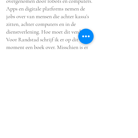
overgenomen door robots en computers.
Apps en digitale platforms nemen de
jobs over van mensen die achter kassa’s
zitten, achter computers en in de
dienstverlening. Hoe moet dit verder?
Voor Randstad schrijf ik er op dit
moment een boek over. Misschien is er
een escape die we nooit hebben zien
aankomen, maar er altijd is geweest. De
geschiedenis laat immers zien dat het
altijd anders loopt en dat de
uitdagingen van de toekomst heel
anders zijn dan we ons hadden
voorgesteld.
--- Apps en digitale platforms nemen
de jobs over van mensen die achter
kassa’s zitten, achter computers en