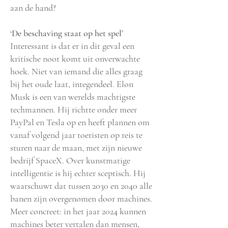
aan de hand?
‘De beschaving staat op h
et spel’
Interessant is dat er in dit geval een
kritische noot komt uit onverwachte
hoek. Niet van iemand die alles graag
bij het oude laat, integendeel. Elon
Musk is een van werelds machtigste
techmannen. Hij richtte onder meer
PayPal en Tesla op en heeft plannen om
vanaf volgend jaar toeristen op reis te
sturen naar de maan, met zijn nieuwe
bedrijf SpaceX. Over kunstmatige
intelligentie is hij echter sceptisch. Hij
waarschuwt dat tussen 2030 en 2040 alle
banen zijn overgenomen door machines.
Meer concreet: in het jaar 2024 kunnen
machines beter vertalen dan mensen,