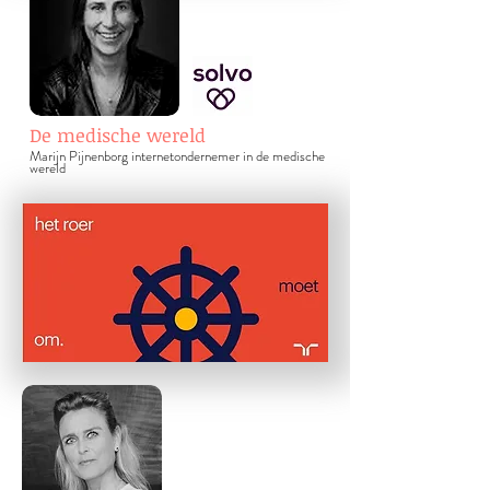
De medische wereld
Marijn Pijnenborg internetondernem
er in de medische
wereld