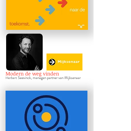
Modern de weg vinden
Seevinck, managen partner van Mijksenaar
Herbert