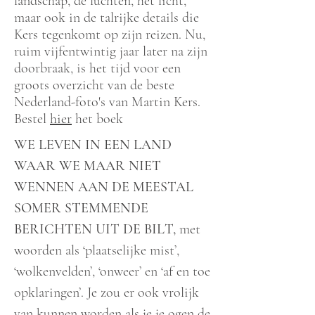
landschap, de luchten, het licht,
maar ook in de talrijke details die
Kers tegenkomt op zijn reizen. Nu,
ruim vijfentwintig jaar later na zijn
doorbraak, is het tijd voor een
groots overzicht van de beste
Nederland-foto's van Martin Kers.
Bestel
hier
het boek
WE LEVEN IN EEN LAND
WAAR WE MAAR NIET
WENNEN AAN DE MEESTAL
SOMER STEMMENDE
BERICHTEN UIT DE BILT,
met
woorden als ‘plaatselijke mist’,
‘wolkenvelden’, ‘onweer’ en ‘af en toe
opklaringen’. Je zou er ook vrolijk
van kunnen worden als je je ogen de