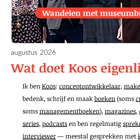
Wandelen met museumb
augustus 2026
Wat doet Koos eigenl
Ik ben
Koos
:
conceptontwikkelaar,
mak
bedenk, schrijf en maak
boeken
(soms
c
soms
managementboeken
),
magazines
,
series,
podcasts
en ben regelmatig
sprek
interviewer
— meestal gesprekken met