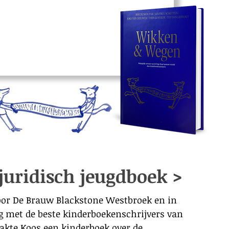
uridisch jeugdboek >
oor De Brauw Blackstone Westbroek en in
met de beste kinderboekenschrijvers van
kte Koos een kinderboek over de