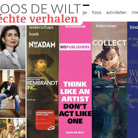
New Page
Koos
activiteiten
Int
kunstboek