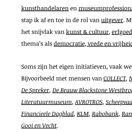
kunsthandelaren
en
museumprofession
stap ik af en toe in de rol van
uitgever
. M
het snijvlak van
kunst & cultuur
,
erfgoe
thema’s als
democratie, vrede en vrijhei
Soms zijn het eigen initiatieven, vaak 
Bijvoorbeeld met mensen van
C
OLLECT
,
De Spreker
,
De Brauw Blackstone Westbro
Literatuurmuseum
,
AVROTROS
,
Scheepva
Financieele Dagblad
,
KLM
,
Rabobank
,
Ran
Gooi en Vecht
.
​​