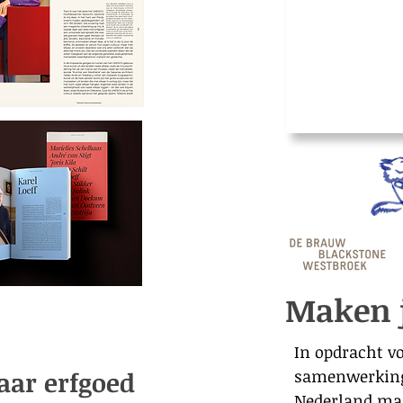
Maken j
In opdracht v
aar erfgoed
samenwerking 
Nederland maa