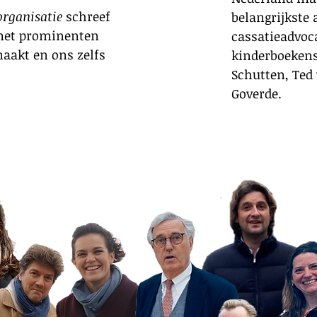
rganisatie
schreef
belangrijkste
met prominenten
cassatieadvoc
aakt en ons zelfs
kinderboekens
Schutten, Ted
Goverde.