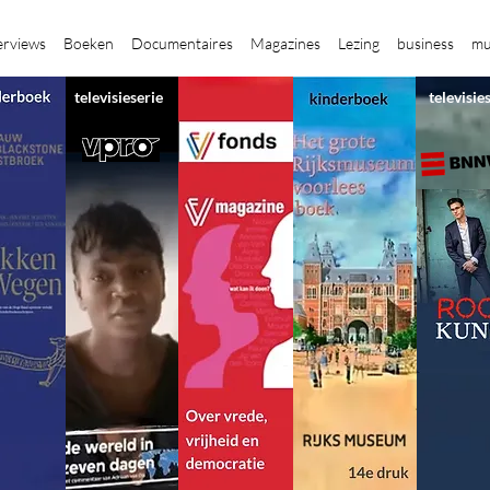
erviews
Boeken
Documentaires
Magazines
Lezing
business
mu
televisieserie
televisie