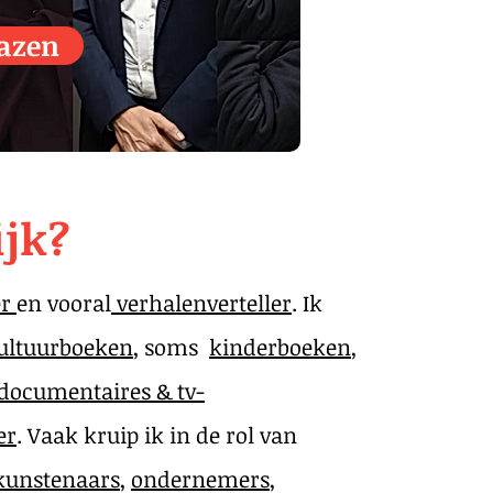
azen
ijk?
er
en vooral
verhalenverteller
. Ik
ultuurboeken
, soms
kinderboeken
,
documentaires & tv-
er
. Vaak kruip ik in de rol van
kunstenaars
,
ondernemers
,