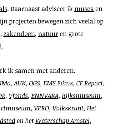
als
. Daarnaast adviseer ik
musea
en
ijn projecten bewegen zich veelal op
d
,
zakendoen
,
natuur
en grote
d
. ​
werk ik samen met anderen.
NMo
,
AHK
,
OGS
,
EMS Films
,
CF Report
,
ek
,
Vfonds
,
BNNVARA
,
Rijksmuseum
,
artmuseum
,
VPRO
,
Volkskrant
,
Het
dstad
en het
Waterschap Amstel,