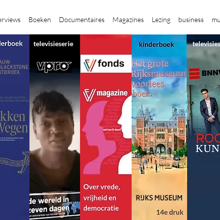
erviews
Boeken
Documentaires
Magazines
Lezing
business
mu
televisieserie
televisie