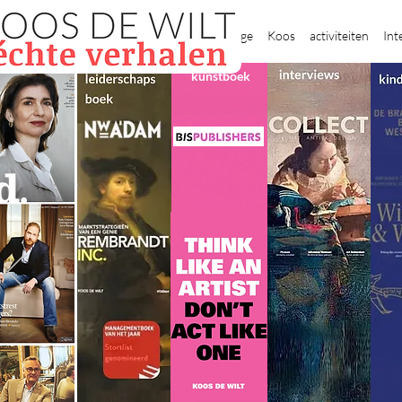
New Page
Koos
activiteiten
Int
kunstboek