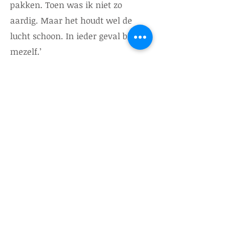
pakken. Toen was ik niet zo
aardig. Maar het houdt wel de
lucht schoon. In ieder geval bij
mezelf.’
Derk Sauer:
‘Ik kan me die sessie
nog goed herinneren…’
Boudewijn Poelmann:
‘Wij waren
én zijn kids van the sixties, de tijd
dat er nog wat te willen was. Toen
wij klein waren hadden we nog
nooit een Europacup gewonnen. Er
is nu de afgelopen dertig jaar zo
veel bereikt. Wat voor ambities