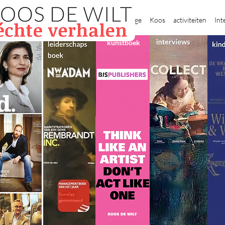
New Page
Koos
activiteiten
Int
kunstboek