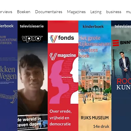
erviews
Boeken
Documentaires
Magazines
Lezing
business
mu
televisieserie
televisie