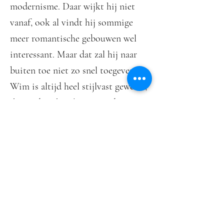
modernisme. Daar wijkt hij niet
vanaf, ook al vindt hij sommige
meer romantische gebouwen wel
interessant. Maar dat zal hij naar
buiten toe niet zo snel toegeven.
Wim is altijd heel stijlvast geweest,
ik minder. Ik wil niet steeds met
hetzelfde resultaat aankomen. Het
gaat er bij mijn om dat het
functioneert. Commercieel is het
misschien beter om steeds het
herkenbare beeld aan te komen,
maar dan vinden wij hier minder
interessant.