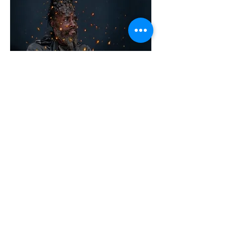
📷2: Charley Toorop
(1891-1955)
,
'Can
with Flowers',
1919, 75 x 65 cm. (c)
Kunsthandel Ivo Bouwman.
📷3: Mathieu Matégot (1910-2001),