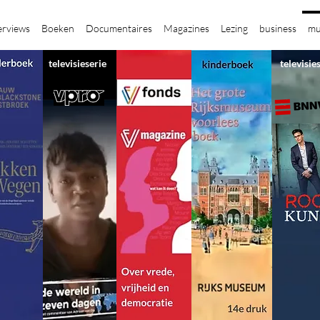
erviews
Boeken
Documentaires
Magazines
Lezing
business
mu
televisieserie
televisie