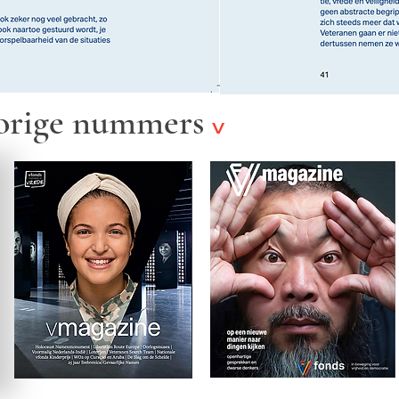
orige nummers
v