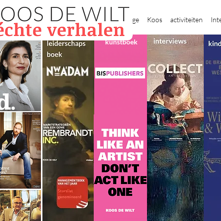
New Page
Koos
activiteiten
Int
kunstboek