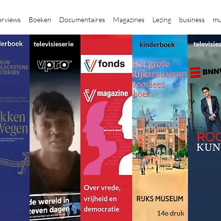
erviews
Boeken
Documentaires
Magazines
Lezing
business
mu
televisieserie
televisie