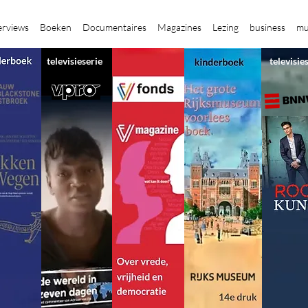
erviews
Boeken
Documentaires
Magazines
Lezing
business
mu
televisieserie
televisie