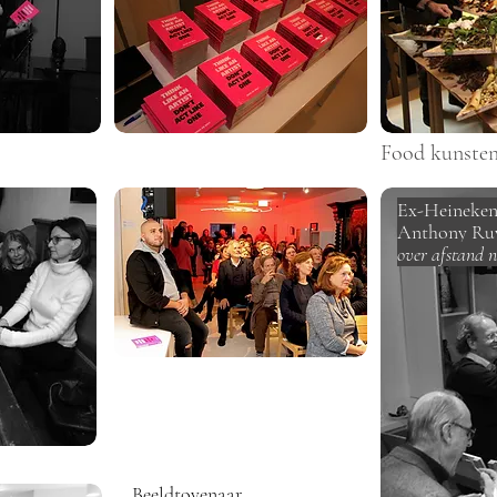
Food kunsten
Ex-Heineke
Anthony Ruy
over afstand 
Beeldtovenaar