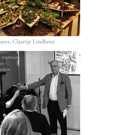
ares,
Claartje Lindhout
n topman
s -
nemen