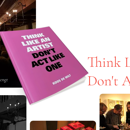
j
 Solder
Think L
Don't 
rengt