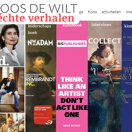
New Page
Koos
activiteiten
Int
kunstboek