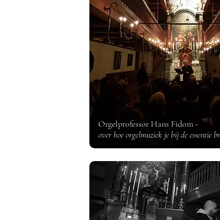
Boekpresentatie bi
Ons' Lieve Heer op
Orgelprofessor Hans Fidom -
over hoe orgelmuziek je bij de essentie b