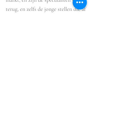
markt, en zijn de speculanten weer
terug, en zelfs de jonge stellen die af
en toe kunst kopen terwijl ze hun
huis aan het verbouwen zijn, en
zichzelf geen verzamelaars noemen,
zijn weer teruggekomen.’
‘Bijna iedereen die besluit
om hier te gaan wonen en
werken - of dit nou een
taxichauffeur uit Haïti is,
of een Duitse galerist - is