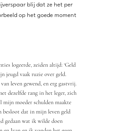
ijverspaar blij dat ze het per
orbeeld op het goede moment
ties logeerde, zeiden altijd: ‘Geld
jn jeugd vaak ruzie over geld.
van leven gewend, en erg gastvrij.
et dezelfde rang in het leger, zich
ijl mijn moeder schulden maakte
n besloot dat in mijn leven geld
jd gedaan wat ik wilde doen
en en Ivan en ik vonden het geen