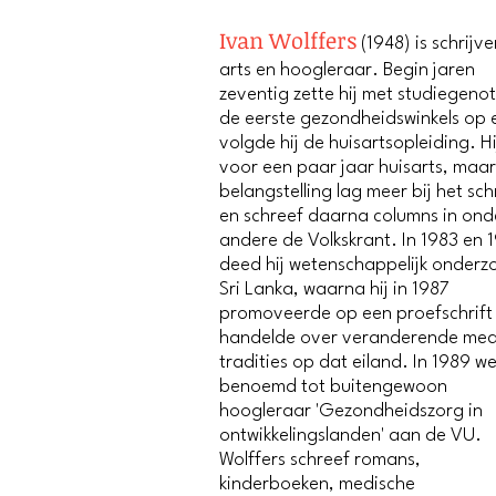
Ivan Wolffers
(1948) is schrijve
arts en hoogleraar. Begin jaren
zeventig zette hij met studiegeno
de eerste gezondheidswinkels op 
volgde hij de huisartsopleiding. H
voor een paar jaar huisarts, maar 
belangstelling lag meer bij het sch
en schreef daarna columns in ond
andere de Volkskrant. In 1983 en 
deed hij wetenschappelijk onderzo
Sri Lanka, waarna hij in 1987
promoveerde op een proefschrift
handelde over veranderende med
tradities op dat eiland. In 1989 we
benoemd tot buitengewoon
hoogleraar 'Gezondheidszorg in
ontwikkelingslanden' aan de VU.
Wolffers schreef romans,
kinderboeken, medische