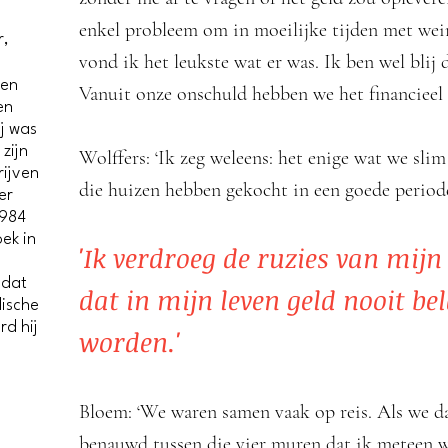
enkel probleem om in moeilijke tijden met wei
r,
vond ik het leukste wat er was. Ik ben wel blij
ten
Vanuit onze onschuld hebben we het financieel
en
ij was
zijn
Wolffers: ‘Ik zeg weleens: het enige wat we sli
rijven
die huizen hebben gekocht in een goede periode
er
1984
ek in
'Ik verdroeg de ruzies van mijn
 dat
dat in mijn leven geld nooit b
ische
rd hij
worden.'
Bloem: ‘We waren samen vaak op reis. Als we 
benauwd tussen die vier muren dat ik meteen w