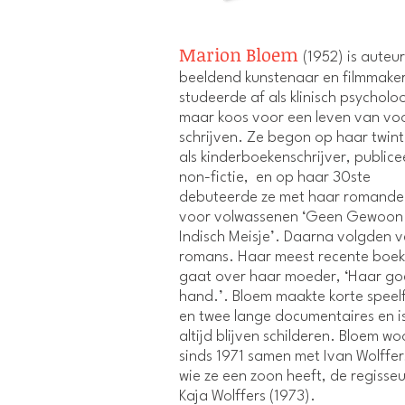
Marion Bloem
(1952) is auteur
beeldend kunstenaar en filmmaker
studeerde af als klinisch psycholo
maar koos voor een leven van vo
schrijven. Ze begon op haar twint
als kinderboekenschrijver, public
non-fictie, en op haar 30ste
debuteerde ze met haar romande
voor volwassenen ‘Geen Gewoon
Indisch Meisje’. Daarna volgden v
romans. Haar meest recente boek
gaat over haar moeder, ‘Haar g
hand.’. Bloem maakte korte speelf
en twee lange documentaires en i
altijd blijven schilderen. Bloem wo
sinds 1971 samen met Ivan Wolffe
wie ze een zoon heeft, de regisseu
Kaja Wolffers (1973).