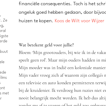
financiële consequenties. Toch is het schr
ongeluk goed hebben gedaan, door bijvo
,
. Ze
huizen te kopen.
Koos de Wilt voor Wijzer
og,
oral
igste
eerde
Wat betekent geld voor jullie?
buut
Bloem: ‘Mijn grootouders, bij wie ik in de vakan
speelt geen rol’. Maar mijn ouders hadden in mi
ele
Mijn moeder was in Indië een koloniale manier 
oede
Mijn vader vroeg zich af waarom zijn collega’s m
ilms
een televisie en auto konden permitteren terw
s
ont
bij de kruidenier. Ik verdroeg hun ruzies niet e
rs met
nooit belangrijk mocht worden. Ik heb dus alti
r
zonder me af te vragen of het geld zou oplever