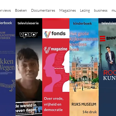
erviews
Boeken
Documentaires
Magazines
Lezing
business
mu
televisieserie
televisie