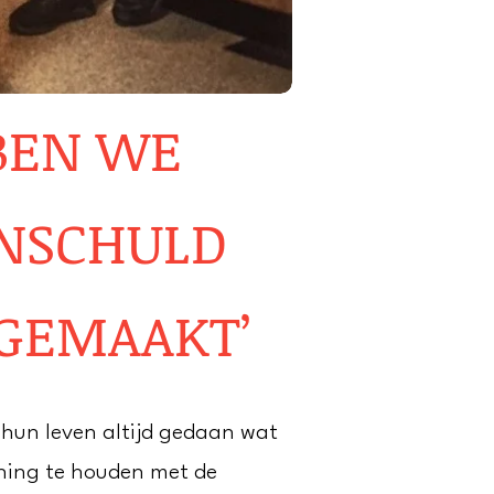
BEN WE
Hoe gaan BN'ers
om met geld...?
ONSCHULD
GEMAAKT’
 hun leven altijd gedaan wat
ening te houden met de