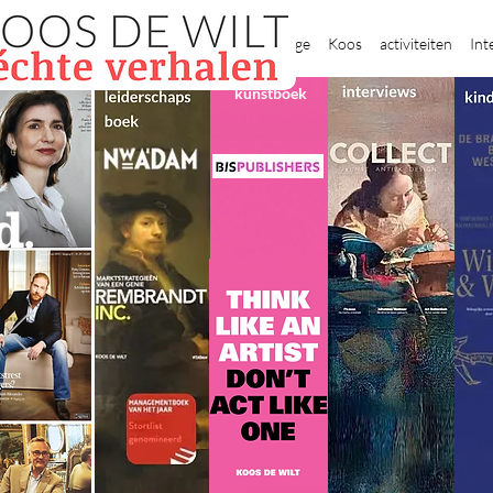
New Page
Koos
activiteiten
Int
kunstboek