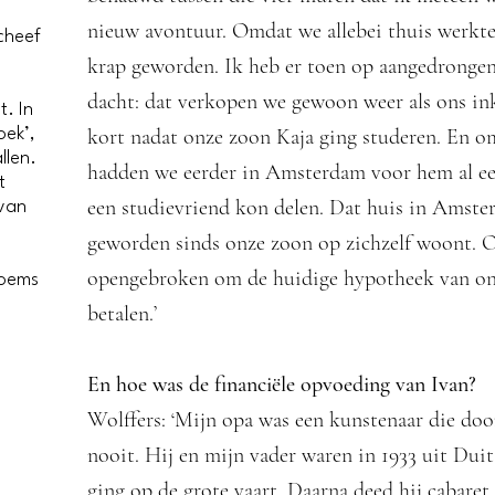
nieuw avontuur. Omdat we allebei thuis werkt
scheef
krap geworden. Ik heb er toen op aangedrongen
dacht: dat verkopen we gewoon weer als ons i
. In
kort nadat onze zoon Kaja ging studeren. En o
oek’,
llen.
hadden we eerder in Amsterdam voor hem al een
t
een studievriend kon delen. Dat huis in Amster
 van
e
geworden sinds onze zoon op zichzelf woont. 
opengebroken om de huidige hypotheek van on
loems
betalen.’
En hoe was de financiële opvoeding van Ivan?
Wolffers: ‘Mijn opa was een kunstenaar die doo
nooit. Hij en mijn vader waren in 1933 uit Dui
ging op de grote vaart. Daarna deed hij cabaret,