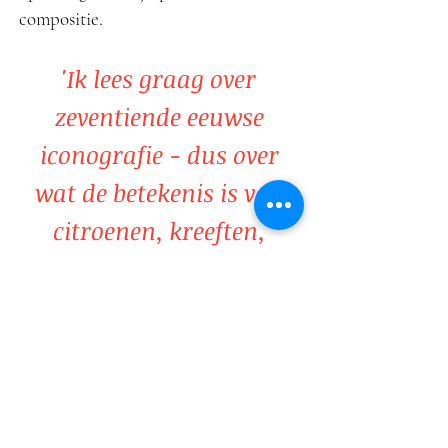
compositie.
'Ik lees graag over
zeventiende eeuwse
iconografie - dus over
wat de betekenis is van
citroenen, kreeften,
vogels etc. - maar wat
mij betreft gaat kunst
daar niet echt over. Het
zegt overigens wel iets
over de waarde van die