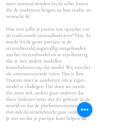
meer normaal worden bij de echte banen
die de studenten krijgen na hun studie, zo
verwacht ik.’
Hoe zien jullie je positie ten opzichte van
de traditionele uitzendbedrijven? Pim: ‘Er
wordt bij de grote partijen in de
uitzendwereld angstvallig vastgehouden
aan het uitzendmodel en ze zijn huiverig
dat ze met andere modellen
kannibaliseren op dat model. Wij zien het
als communicerende vaten. Flex is flex.
Daarom moet je aandurven om je eigen
model te challegen. Dat doen we steeds,
dat moet wel, anders gaan anderen dat
doen. Iedereen weet dat dit gebeurt in de
wereld en dat de platformeconomie hoe
dan ook de uitzendmarkt gaat aanvallen.
Je ziet nu dat je partijen kunt helpen als
ze ’s middags aangeven dat ze ’s avonds
aan de slag willen in de horeca. Met