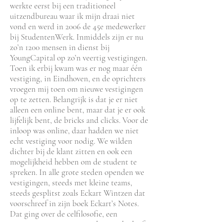
werkte eerst bij een traditioneel
uitzendbureau waar ik mijn draai niet
vond en werd in 2006 de 45e medewerker
bij StudentenWerk. Inmiddels zijn er nu
zo’n 1200 mensen in dienst bij
YoungCapital op zo’n veertig vestigingen.
Toen ik erbij kwam was er nog maar één
vestiging, in Eindhoven, en de oprichters
vroegen mij toen om nieuwe vestigingen
op te zetten. Belangrijk is dat je er niet
alleen een online bent, maar dat je er ook
lijfelijk bent, de bricks and clicks. Voor de
inloop was online, daar hadden we niet
echt vestiging voor nodig. We wilden
dichter bij de klant zitten en ook een
mogelijkheid hebben om de student te
spreken. In alle grote steden openden we
vestigingen, steeds met kleine teams,
steeds gesplitst zoals Eckart Wintzen dat
voorschreef in zijn boek Eckart’s Notes.
Dat ging over de celfilosofie, een