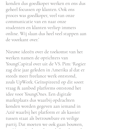
konden dus goedkoper werken en ons dus
geheel focussen op klanten. Ook ons
proces was goedkoper, veel van onze
communicatie van en naar onze
studenten en klanten verliep immers
online. Wij slaan dus heel veel stappen aan
de voorkant over.’
Nieuwe ideeën over de toekomst van het
werken namen de oprichters van
YoungCapital over uit de VS. Pim: ‘Rogier
zag drie jaar geleden in Amerika al dat er
steeds meer freelance werk ontstond,
zoals UpWork. Geïnspireerd op dit soort
vraag & aanbod platforms ontstond het
idee voor YoungOnes. Een digitale
marktplaats dus waarbij opdrachten
konden worden gegeven aan iemand in
Azië waarbij het platform er als kassier
tussen staat als betrouwbare en veilige
partij. Dat moeten we ook gaan bouwen,