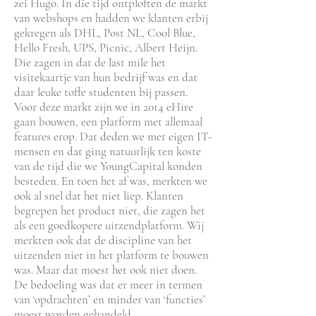
zei Hugo. In die tijd ontploften de markt
van webshops en hadden we klanten erbij
gekregen als DHL, Post NL, Cool Blue,
Hello Fresh, UPS, Picnic, Albert Heijn.
Die zagen in dat de last mile het
visitekaartje van hun bedrijf was en dat
daar leuke toffe studenten bij passen.
Voor deze markt zijn we in 2014 eHire
gaan bouwen, een platform met allemaal
features erop. Dat deden we met eigen IT-
mensen en dat ging natuurlijk ten koste
van de tijd die we YoungCapital konden
besteden. En toen het af was, merkten we
ook al snel dat het niet liep. Klanten
begrepen het product niet, die zagen het
als een goedkopere uitzendplatform. Wij
merkten ook dat de discipline van het
uitzenden niet in het platform te bouwen
was. Maar dat moest het ook niet doen.
De bedoeling was dat er meer in termen
van ‘opdrachten’ en minder van ‘functies’
moest worden gehandeld.