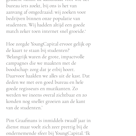
bureau iets zoekt, bij ons is het van
aanvang af omgedraaid: wij zoeken voor
bedrijven binnen onze populatie van
studenten. Wij hadden altijd een goede
match zeker toen internet snel groeide.‘
Hoe zorgde YoungCapital ervoor gelijk op
de kaart te staan bij studenten?
‘Belangrijk waren de grote, impactvolle
campagnes die we maakten met de
boodschap: zorg dat je erbij hoort.
Daarvoor haalden we alles uit de kast. Dat
deden we met een goed bureau en hele
goede regisseurs en muzikanten. Zo
werden we ineens overal zichtbaar en zo
konden nog sneller groeien aan de kant
van de studenten.’
Pim Graafmans is inmiddels twaalf jaar in
dienst maar voelt zich zeer prettig bij de
ondernemende sfeer bij YoungCapital. ‘Ik