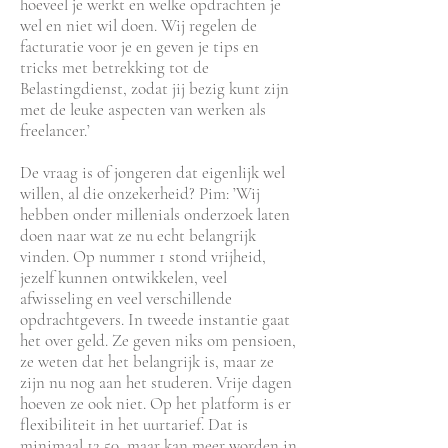
hoeveel je werkt en welke opdrachten je
wel en niet wil doen. Wij regelen de
facturatie voor je en geven je tips en
tricks met betrekking tot de
Belastingdienst, zodat jij bezig kunt zijn
met de leuke aspecten van werken als
freelancer.’
De vraag is of jongeren dat eigenlijk wel
willen, al die onzekerheid? Pim: ’Wij
hebben onder millenials onderzoek laten
doen naar wat ze nu echt belangrijk
vinden. Op nummer 1 stond vrijheid,
jezelf kunnen ontwikkelen, veel
afwisseling en veel verschillende
opdrachtgevers. In tweede instantie gaat
het over geld. Ze geven niks om pensioen,
ze weten dat het belangrijk is, maar ze
zijn nu nog aan het studeren. Vrije dagen
hoeven ze ook niet. Op het platform is er
flexibiliteit in het uurtarief. Dat is
minimaal 12,50, maar kan meer worden in