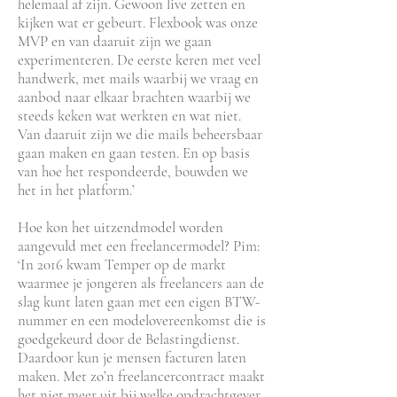
helemaal af zijn. Gewoon live zetten en
kijken wat er gebeurt. Flexbook was onze
MVP en van daaruit zijn we gaan
experimenteren. De eerste keren met veel
handwerk, met mails waarbij we vraag en
aanbod naar elkaar brachten waarbij we
steeds keken wat werkten en wat niet.
Van daaruit zijn we die mails beheersbaar
gaan maken en gaan testen. En op basis
van hoe het respondeerde, bouwden we
het in het platform.’
Hoe kon het uitzendmodel worden
aangevuld met een freelancermodel? Pim:
‘In 2016 kwam Temper op de markt
waarmee je jongeren als freelancers aan de
slag kunt laten gaan met een eigen BTW-
nummer en een modelovereenkomst die is
goedgekeurd door de Belastingdienst.
Daardoor kun je mensen facturen laten
maken. Met zo’n freelancercontract maakt
het niet meer uit bij welke opdrachtgever