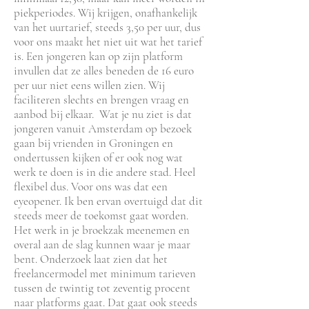
piekperiodes. Wij krijgen, onafhankelijk
van het uurtarief, steeds 3,50 per uur, dus
voor ons maakt het niet uit wat het tarief
is. Een jongeren kan op zijn platform
invullen dat ze alles beneden de 16 euro
per uur niet eens willen zien. Wij
faciliteren slechts en brengen vraag en
aanbod bij elkaar. Wat je nu ziet is dat
jongeren vanuit Amsterdam op bezoek
gaan bij vrienden in Groningen en
ondertussen kijken of er ook nog wat
werk te doen is in die andere stad. Heel
flexibel dus. Voor ons was dat een
eyeopener. Ik ben ervan overtuigd dat dit
steeds meer de toekomst gaat worden.
Het werk in je broekzak meenemen en
overal aan de slag kunnen waar je maar
bent. Onderzoek laat zien dat het
freelancermodel met minimum tarieven
tussen de twintig tot zeventig procent
naar platforms gaat. Dat gaat ook steeds