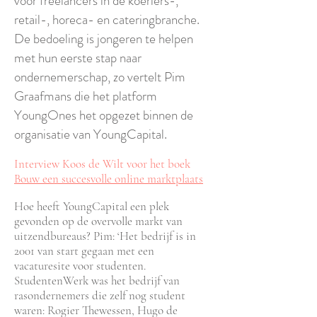
voor freelancers in de koeriers-,
retail-, horeca- en cateringbranche.
De bedoeling is jongeren te helpen
met hun eerste stap naar
ondernemerschap, zo vertelt Pim
Graafmans die het platform
YoungOnes het opgezet binnen de
organisatie van YoungCapital.
Interview Koos de Wilt voor het boek
Bouw een succesvolle online marktplaats
Hoe heeft YoungCapital een plek
gevonden op de overvolle markt van
uitzendbureaus? Pim: ‘Het bedrijf is in
2001 van start gegaan met een
vacaturesite voor studenten.
StudentenWerk was het bedrijf van
rasondernemers die zelf nog student
waren: Rogier Thewessen, Hugo de