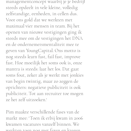
managementconcept waarbij je je bedrijf
steeds opdeelt in vele kleine, volledig
zelfstandige, eenheden, in cellen dus.
Voor ons gold dat we werkten met
maximaal vier mensen in team. Bij het
openen van nieuwe vestigingen ging ik
steeds mee om de vestigingen het DNA
en de ondernemersmentaliteit mee te
geven van YoungCapital. Ons motto is
nog steeds learn fast, fail fast, improve
fast. Hoe moeilijk het soms ook is, onze
mantra is steeds: laat het los. Dat gaat
soms fout, zeker als je werkt met jonkies
van begin twintig, maar zo zeggen de
oprichters: negatieve publiciteit is ook
publiciteit. Tot aan recruiter toe mogen
ze het zelf uitzoeken.‘
Pim maakte verschillende fases van de
markt mee: ‘Toen ik erbij kwam in 2006
kwamen vacatures vanzelf binnen. We
werkten toen nog met faxen en kregen