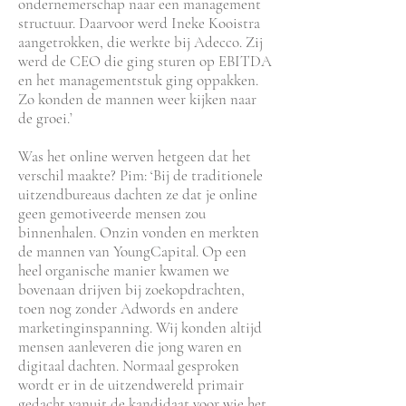
ondernemerschap naar een management
structuur. Daarvoor werd Ineke Kooistra
aangetrokken, die werkte bij Adecco. Zij
werd de CEO die ging sturen op EBITDA
en het managementstuk ging oppakken.
Zo konden de mannen weer kijken naar
de groei.’
Was het online werven hetgeen dat het
verschil maakte? Pim: ‘Bij de traditionele
uitzendbureaus dachten ze dat je online
geen gemotiveerde mensen zou
binnenhalen. Onzin vonden en merkten
de mannen van YoungCapital. Op een
heel organische manier kwamen we
bovenaan drijven bij zoekopdrachten,
toen nog zonder Adwords en andere
marketinginspanning. Wij konden altijd
mensen aanleveren die jong waren en
digitaal dachten. Normaal gesproken
wordt er in de uitzendwereld primair
gedacht vanuit de kandidaat voor wie het