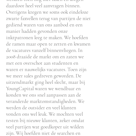
daardoor heel veel aanvragen binnen.
Overigens kregen we soms ook eindeloze
zwarte faxvellen terug van partijen de niet
gediend waren van ons aanbod en een
manier hadden gevonden onze
inktpatronen leeg te maken. We hoefden
de ramen maar open te zetten en kwamen
de vacatures vanzelf binnenvliegen. In
2008 draaide de markt om en zaten we
met een overschot aan studenten en
waren er nauwelijks vacatures. Toen zijn
we meer sales gedreven geworden. De
uitzendmarkt ging heel slecht, maar bij
YoungCapital waren we wendbaar en
konden we ons snel aanpassen aan de
veranderde marktomstandigheden. We
werden de outsider en veel klanten
vonden ons wel leuk. We mochten veel
testen bij nieuwe klanten, zeker omdat
veel partijen wat goedkoper uit wilden
zijn. Wij hoefden niet de searchen en