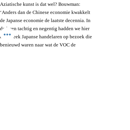
Aziatische kunst is dat wel? Bouwman:
‘Anders dan de Chinese economie kwakkelt
de Japanse economie de laatste decennia. In
de jaren tachtig en negentig hadden we hier
elke week Japanse handelaren op bezoek die
benieuwd waren naar wat de VOC de
afgelopen eeuwen van Dejima had
meegenomen. Toen bulkten de Japanners
van het geld. Tegenwoordig legt de Japanse
economie het af tegen die van de Chinezen.
Japanse netsuke zijn daarom nog leuk om te
verzamelen. De prijzen zijn heel
aantrekkelijk. Wij hebben ongeveer 400
netsuke op voorraad. Er valt wat te kiezen
dus.’