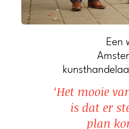
Een 
Amste
kunsthandelaa
‘Het mooie v
is dat er s
plan ko