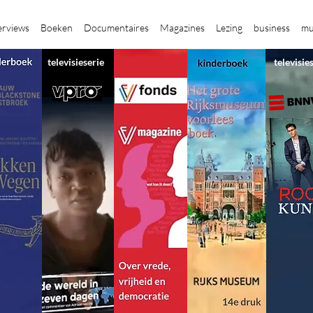
erviews
Boeken
Documentaires
Magazines
Lezing
business
mu
televisieserie
televisie