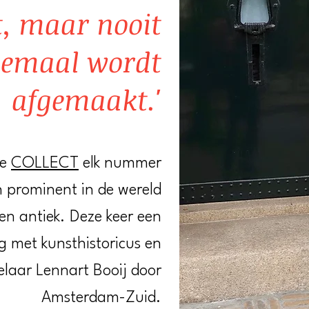
t, maar nooit
lemaal wordt
afgemaakt.'
ne
COLLECT
elk nummer
 prominent in de wereld
en antiek. Deze keer een
g met kunsthistoricus en
laar Lennart Booij door
Amsterdam-Zuid.