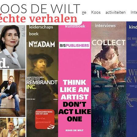
New Page
Koos
activiteiten
Int
kunstboek