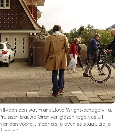
ll-laan een wat Frank Lloyd Wright-achtige villa.
 Pruisisch blauwe Graniver glazen tegeltjes uit
r aan voorbij, maar als je even stilstaat, zie je