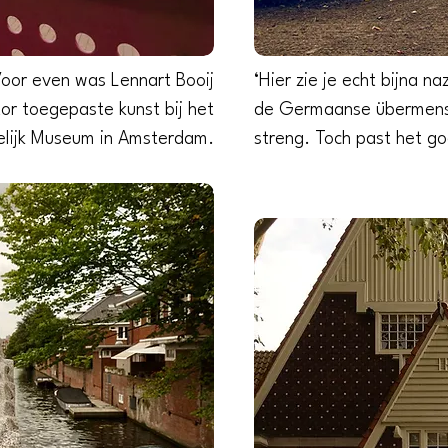
oor even was Lennart Booij
‘Hier zie je echt bijna n
or toegepaste kunst bij het
de Germaanse übermensc
elijk Museum in Amsterdam.
streng. Toch past het go