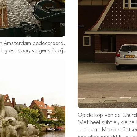
 in Amsterdam gedecoreerd.
t goed voor, volgens Booij.
Op de kop van de Churchi
‘Met heel subtiel, kleine
Leerdam. Mensen fietsen e