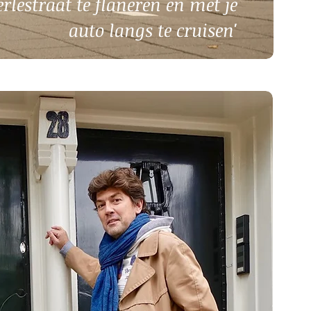
rlestraat te flaneren en met je
auto langs te cruisen'