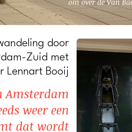
om over de Van Bae
wandeling door
rdam-Zuid met
r Lennart Booij
an Amsterdam
teeds weer een
mt dat wordt