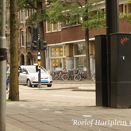
'Roelof Hartplein 