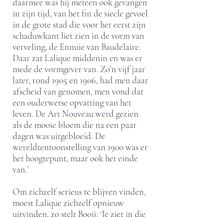
daarmee was hij meteen ook gevangen
in zijn tijd, van het fin de siecle gevoel
in de grote stad die voor het eerst zijn
schaduwkant liet zien in de vorm van
verveling, de Ennuie van Baudelaire.
Daar zat Lalique middenin en was er
mede de vormgever van. Zo’n vijf jaar
later, rond 1905 en 1906, had men daar
afscheid van genomen, men vond dat
een ouderwetse opvatting van het
leven. De Art Nouveau werd gezien
als de mooie bloem die na een paar
dagen was uitgebloeid. De
wereldtentoonstelling van 1900 was er
het hoogtepunt, maar ook het einde
van.’
Om zichzelf serieus te blijven vinden,
moest Lalique zichzelf opnieuw
uitvinden, zo stelt Booij: ‘Je ziet in die