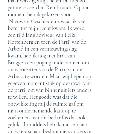
maar was eigenlijk helemaal niet zo
geïnteresseerd in Rembrandt. Op dat
moment heb ik gekozen voor
Nieuwste Geschiedenis waar ik veel
beter tot mijn recht kwam. Ik werd
een tijd lang adviseur van Felix
Rottenberg en toen de Partij van de
Arbeid in een vernieuwingsslag
kwam, heb ik nog met Erik van
Bruggen een poging ondernomen om
duovoorzitter van de Partij van de
Arbeid te worden. Maar wij liepen op
gegeven moment stuk op de onwil van
de partij om van binnenuit iets anders
te willen. Het goede was dat die
ontwikkeling mij de ruimte gaf om
mijn ondernemende kant op te
zoeken en met dit bedrijf is dat ook
gelukt. Inmiddels heb ik, na tien jaar
directeurschap, besloten iets anders te