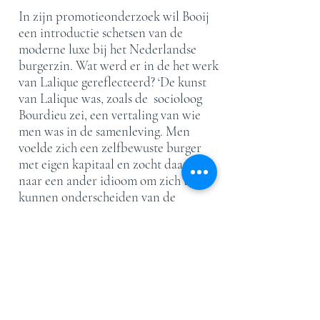
In zijn promotieonderzoek wil Booij
een introductie schetsen van de
moderne luxe bij het Nederlandse
burgerzin. Wat werd er in de het werk
van Lalique gereflecteerd? ‘De kunst
van Lalique was, zoals de socioloog
Bourdieu zei, een vertaling van wie
men was in de samenleving. Men
voelde zich een zelfbewuste burger
met eigen kapitaal en zocht daarbij
naar een ander idioom om zich te
kunnen onderscheiden van de
klassieke adel die zich omringde met
de oud Hollandse kussenkast en de
lambrisering van eiken.’ Booij is
gefascineerd door die tijd. Alle
extremen, alle bandbreedten van het
burgerlijke bestaan, werden tijdens
het interbellum opgerekt, legt Booij