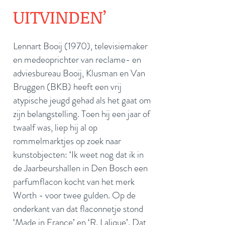
UITVINDEN’
Lennart Booij (1970), televisiemaker
en medeoprichter van reclame- en
adviesbureau Booij, Klusman en Van
Bruggen (BKB) heeft een vrij
atypische jeugd gehad als het gaat om
zijn belangstelling. Toen hij een jaar of
twaalf was, liep hij al op
rommelmarktjes op zoek naar
kunstobjecten: ‘Ik weet nog dat ik in
de Jaarbeurshallen in Den Bosch een
parfumflacon kocht van het merk
Worth - voor twee gulden. Op de
onderkant van dat flaconnetje stond
‘Made in France’ en ‘R. Lalique’. Dat