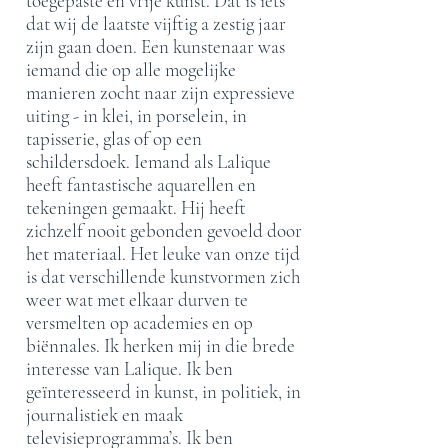
toegepaste en vrije kunst. Dat is iets
dat wij de laatste vijftig a zestig jaar
zijn gaan doen. Een kunstenaar was
iemand die op alle mogelijke
manieren zocht naar zijn expressieve
uiting - in klei, in porselein, in
tapisserie, glas of op een
schildersdoek. Iemand als Lalique
heeft fantastische aquarellen en
tekeningen gemaakt. Hij heeft
zichzelf nooit gebonden gevoeld door
het materiaal. Het leuke van onze tijd
is dat verschillende kunstvormen zich
weer wat met elkaar durven te
versmelten op academies en op
biënnales. Ik herken mij in die brede
interesse van Lalique. Ik ben
geïnteresseerd in kunst, in politiek, in
journalistiek en maak
televisieprogramma’s. Ik ben