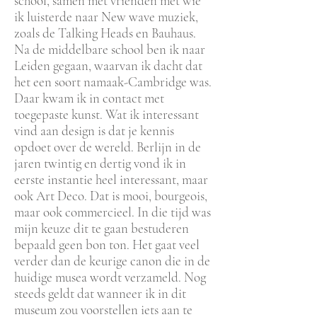
school, samen met vrienden met wie
ik luisterde naar New wave muziek,
zoals de Talking Heads en Bauhaus.
Na de middelbare school ben ik naar
Leiden gegaan, waarvan ik dacht dat
het een soort namaak-Cambridge was.
Daar kwam ik in contact met
toegepaste kunst. Wat ik interessant
vind aan design is dat je kennis
opdoet over de wereld. Berlijn in de
jaren twintig en dertig vond ik in
eerste instantie heel interessant, maar
ook Art Deco. Dat is mooi, bourgeois,
maar ook commercieel. In die tijd was
mijn keuze dit te gaan bestuderen
bepaald geen bon ton. Het gaat veel
verder dan de keurige canon die in de
huidige musea wordt verzameld. Nog
steeds geldt dat wanneer ik in dit
museum zou voorstellen iets aan te