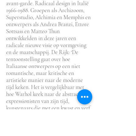
avant-garde. Radicaal design in Italië
1966-1988
. Groepen als Archizoom,
Superstudio, Alchimia en Memphis en
ontwerpers als Andrea Branzi, Ettore
Sottsass en Matteo Thun
ontwikkelden in deze jaren een
radicale nieuwe visie op vormgeving
en de maatschappij. De Rijk: ‘De
tentoonstelling gaat over hoe
Italiaanse ontwerpers op een niet
romantische, maar kritische en
artistieke manier naar de moderne
tijd keken. Het is vergelijkbaar met
hoe Warhol keek naar de abstract
expressionisten van zijn tijd,
kunstenaars die met een kwast en verf
persoonlijke aansluiting zochten met
de kunstgeschiedenis. Dat wilde
Warhol juist niet. Hij wilde iets doen
met de maatschappij waarin hij