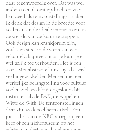
daar tegenwoordig over. Dat was wel
anders toen ik ooit opdrachten voor
hen deed als tentoonstellingenmaker.
Ik denk dat design in de breedte voor
veel mensen de ideale manier is om in
de wereld van de kunst te stappen.
Ook design kan krankjorum zijn,
zoals een stoel in de vorm van een
gekanteld kapiteel, maar je kunt je er
wel gelijk toe verhouden. Het is een
stoel. Met abstracte kunst ligt dat vaak
veel ingewikkelder. Mensen met een
werkelijke belangstelling voor cultuur
voelen zich vaak buitengesloten bij
instituten als de BAK, de Appel en
Witte de With. De tentoonstellingen
daar zijn vaak heel hermetisch. Een
journalist van de NRC vroeg mij een
keer of een nichemuseum op het
gebied van design wel toekomst zou