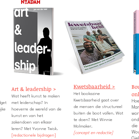
Kwetsbaarheid >
Bo
Art & leadership >
on
Het bookazine
Wat heeft kunst te maken
Kwetsbaarheid gaat over
Hoe
get
met leiderschap? In
de mensen die structureel
Mar
ijke
hoeverre de wereld van de
buiten de boot vallen. Wat
wor
e
kunst en van het
te doen? Met Winnie
ond
zakendoen van elkaar
die
Molmaker.
leren? Met Yvonne Twisk.
Wou
[concept en redactie]
[redactionele bijdragen]
Gie