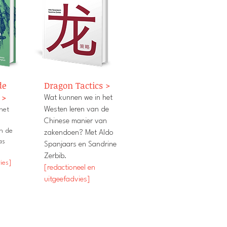
de
Dragon Tactics >
 >
Wat kunnen we in het
het
Westen leren van de
Chinese manier van
an de
zakendoen? Met Aldo
as
Spanjaars en Sandrine
Zerbib.
ies]
[redactioneel en
uitgeefadvies]