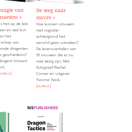
magie van
De weg naar
maestro >
succes >
is het op de bok
Hoe kunnen vrouwen
taan en wat kun
met migratie-
ren het
achtergrond het
erschap van
verschil gaan uitmaken?
emde dirigenten
De levensverhalen van
de geschiedenis?
18 vrouwen die er nu
dirigent Vincent
mee bezig zijn. Met
rt.
fotograaf Rachel
auteur]
Corner en uitgever
Yvonne Twisk.
[auteur]