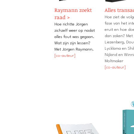
Raymann zoekt
Alles transa
raad >
Hoe ziet de vol
fase van het int
Hoe richtte Jörgen
eruit en hoe do
zichzelf weer op nadat
dan zaken? Met 
alles fout was gegaan.
Liezenberg, Do
Wat zijn zijn lessen?
Lycklama en Shi
Met Jörgen Raymann.
Nijland en Winn
[co-auteur]
Moltmaker
[co-auteur]