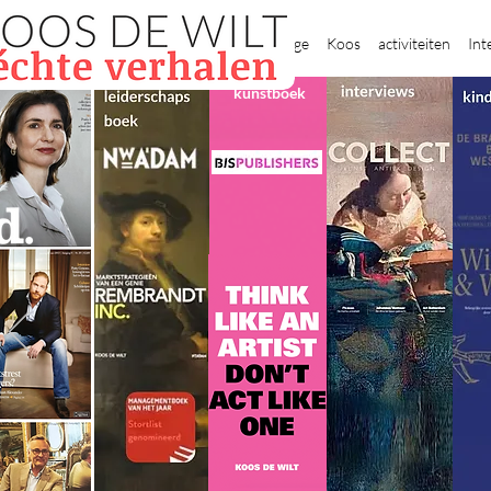
New Page
Koos
activiteiten
Int
kunstboek