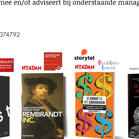
jft mee en/of adviseert bij onderstaande man
4374792