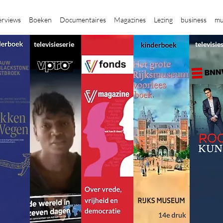
erviews
Boeken
Documentaires
Magazines
Lezing
business
mu
televisieserie
televisie