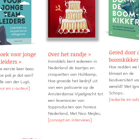
Gered door 
boek voor jonge
Over het randje >
boomkikker
leiders >
Inmiddels kent iedereen in
Hoe redden we 
Nederland de taartjes en
e eerste keer baas
klimaat en de
croquetten van Holtkamp.
Hoe pak je dat aan?
biodiversiteit v
Hoe groeide het bedrijf uit
lle van der Lugt.
wereld? Met Ign
van een patisserie op de
eur en c-auteur]
Schops.
Amsterdamse Vijzelgracht tot
[redactie en adv
een leverancier van
topproducten aan horeca
Nederland. Met Nico Meijles.
[concept en interviews]