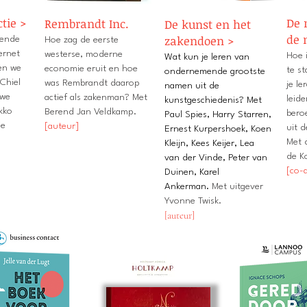
ctie >
De 
Rembrandt Inc.
De kunst en het
de 
zakendoen >
gende
Hoe zag de eerste
ernet
westerse, moderne
Hoe 
Wat kun je leren van
en we
economie eruit en hoe
te s
ondernemende grootste
Chiel
was Rembrandt daarop
je le
namen uit de
uwe
actief als zakenman?
Met
leid
kunstgeschiedenis? Met
kko
Berend Jan Veldkamp.
bero
Paul Spies, Harry Starren,
ie
[auteur]
uit 
Ernest Kurpershoek, Koen
Met 
Kleijn, Kees Keijer, Lea
de Ko
van der Vinde, Peter van
[co-
Duinen, Karel
Ankerman.
Met uitgever
Yvonne Twisk.
[auteur]