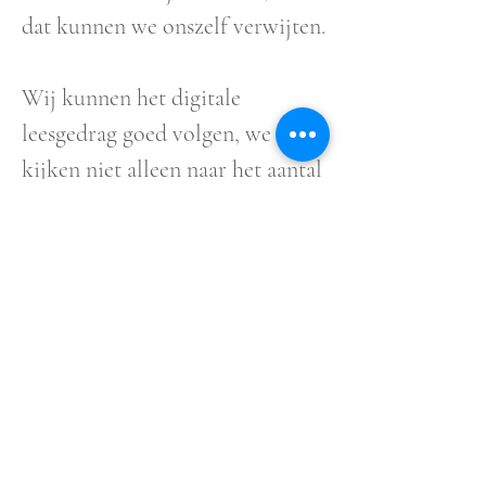
dat kunnen we onszelf verwijten.
Wij kunnen het digitale
leesgedrag goed volgen, we
kijken niet alleen naar het aantal
clicks, maar ook naar de
leesminuten. Zo weten we dat de
persoon van de journalist steeds
belangrijker wordt. Vroeger
ging het alleen om het gezag van
de krant, bij de artikelen van
The Economist staan nog steeds
geen namen, tegenwoordig moet